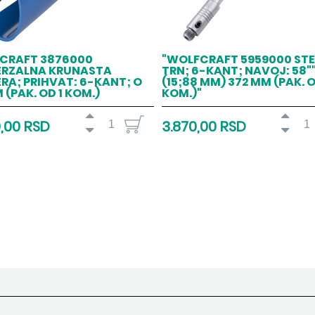
CRAFT 3876000
"WOLFCRAFT 5959000 STE
ERZALNA KRUNASTA
TRN; 6-KANT; NAVOJ: 58"
RA; PRIHVAT: 6-KANT; O
(15;88 MM) 372 MM (PAK. O
 (PAK. OD 1 KOM.)
KOM.)"
0,00 RSD
3.870,00 RSD