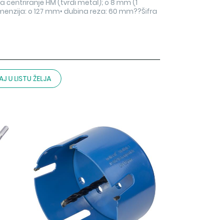
za centriranje HM (tvrdi metal); o 8 mm (1
dimenzija: o 127 mm• dubina reza: 60 mm??Šifra
J U LISTU ŽELJA