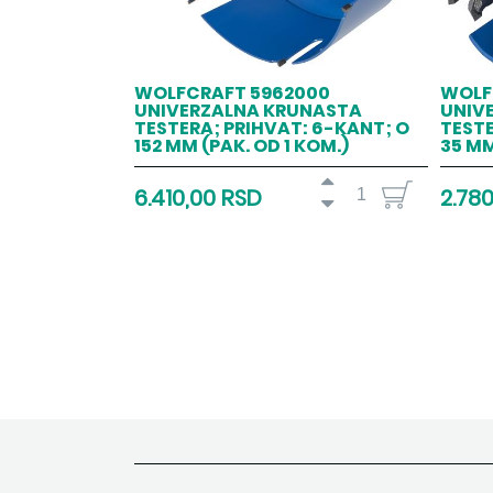
WOLFCRAFT 5962000
WOLF
UNIVERZALNA KRUNASTA
UNIV
TESTERA; PRIHVAT: 6-KANT; O
TESTE
152 MM (PAK. OD 1 KOM.)
35 MM
6.410,00 RSD
2.78