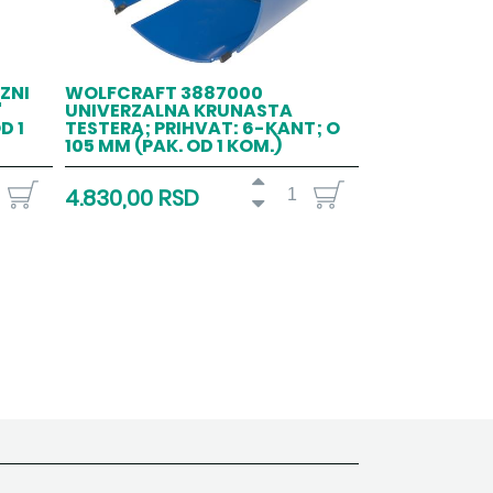
ZNI
WOLFCRAFT 3887000
"
UNIVERZALNA KRUNASTA
D 1
TESTERA; PRIHVAT: 6-KANT; O
105 MM (PAK. OD 1 KOM.)
4.830,00 RSD