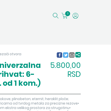
0
rezači otvora
univerzalna
5.800,00
ihvat: 6-
RSD
 od 1 kom.)
okove; plinobeton; eternit; heraklit ploče;
tricama od tvrdog metala za precizne rezove•
m ekstra velikog prostora za strugotinu•