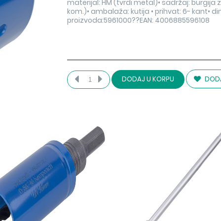
materijal: HM (tvrdi metal)• sadržaj: burgija 
kom.)• ambalaža: kutija • prihvat: 6- kant• 
proizvoda:5961000??EAN: 4006885596108
DODA
DODAJ U KORPU