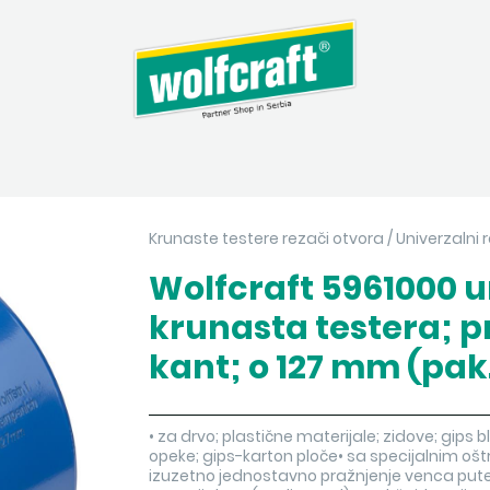
Krunaste testere rezači otvora
/
Univerzalni 
Wolfcraft 5961000 
krunasta testera; pr
kant; o 127 mm (pak.
• za drvo; plastične materijale; zidove; gips bl
opeke; gips-karton ploče• sa specijalnim oš
izuzetno jednostavno pražnjenje venca pute