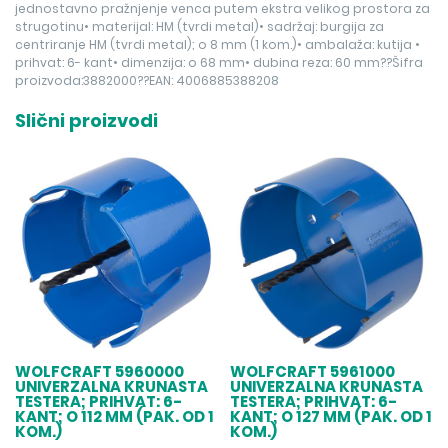
jednostavno pražnjenje venca putem ekstra velikog prostora za
strugotinu• materijal: HM (tvrdi metal)• sadržaj: burgija za
centriranje HM (tvrdi metal); o 8 mm (1 kom.)• ambalaža: kutija •
prihvat: 6- kant• dimenzija: o 68 mm• dubina reza: 60 mm??Šifra
proizvoda:3882000??EAN: 4006885388208
Slični proizvodi
WOLFCRAFT 5960000
WOLFCRAFT 5961000
UNIVERZALNA KRUNASTA
UNIVERZALNA KRUNASTA
TESTERA; PRIHVAT: 6-
TESTERA; PRIHVAT: 6-
KANT; O 112 MM (PAK. OD 1
KANT; O 127 MM (PAK. OD 1
KOM.)
KOM.)