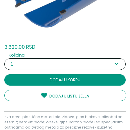
3.620,00 RSD
Kolicina:
DODAJ U KORPU
DODAJ U LISTU ŽELJA
• za drvo; plastične materijale; zidove; gips blokove; plinobeton;
eternit; heraklit ploče; opeke; gips-karton ploče• sa specijalnim
oštricama od tvrdog metala za precizne rezove• izuzetno