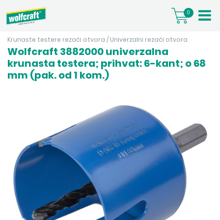
0
Krunaste testere rezači otvora
/
Univerzalni rezači otvora
Wolfcraft 3882000 univerzalna
krunasta testera; prihvat: 6-kant; o 68
mm (pak. od 1 kom.)