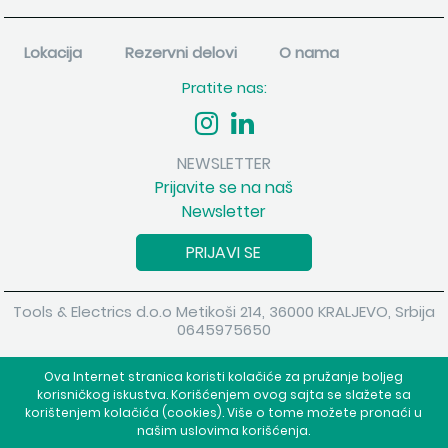
Lokacija
Rezervni delovi
O nama
Pratite nas:
NEWSLETTER
Prijavite se na naš
Newsletter
PRIJAVI SE
Tools & Electrics d.o.o Metikoši 214, 36000 KRALJEVO, Srbija
0645975650
Copyright 2026 Tools & Electrics d.o.o Sva prava su zadržana.
Ova Internet stranica koristi kolačiće za pružanje boljeg
Powered by
shopen.com
korisničkog iskustva. Korišćenjem ovog sajta se slažete sa
korištenjem kolačića (cookies). Više o tome možete pronaći u
našim uslovima korišćenja.