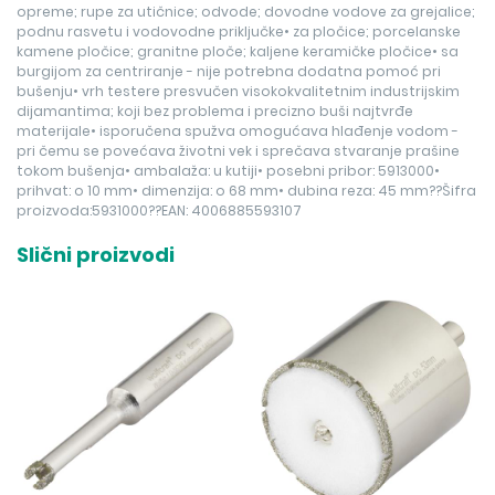
opreme; rupe za utičnice; odvode; dovodne vodove za grejalice;
podnu rasvetu i vodovodne priključke• za pločice; porcelanske
kamene pločice; granitne ploče; kaljene keramičke pločice• sa
burgijom za centriranje - nije potrebna dodatna pomoć pri
bušenju• vrh testere presvučen visokokvalitetnim industrijskim
dijamantima; koji bez problema i precizno buši najtvrđe
materijale• isporučena spužva omogućava hlađenje vodom -
pri čemu se povećava životni vek i sprečava stvaranje prašine
tokom bušenja• ambalaža: u kutiji• posebni pribor: 5913000•
prihvat: o 10 mm• dimenzija: o 68 mm• dubina reza: 45 mm??Šifra
proizvoda:5931000??EAN: 4006885593107
Slični proizvodi