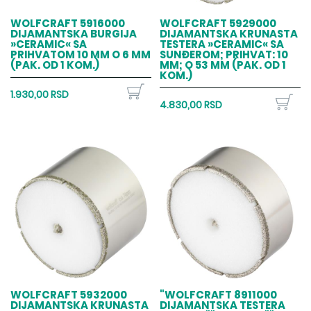
WOLFCRAFT 5916000
WOLFCRAFT 5929000
DIJAMANTSKA BURGIJA
DIJAMANTSKA KRUNASTA
»CERAMIC« SA
TESTERA »CERAMIC« SA
PRIHVATOM 10 MM O 6 MM
SUNĐEROM; PRIHVAT: 10
(PAK. OD 1 KOM.)
MM; O 53 MM (PAK. OD 1
KOM.)
1.930,00 RSD
4.830,00 RSD
WOLFCRAFT 5932000
"WOLFCRAFT 8911000
DIJAMANTSKA KRUNASTA
DIJAMANTSKA TESTERA