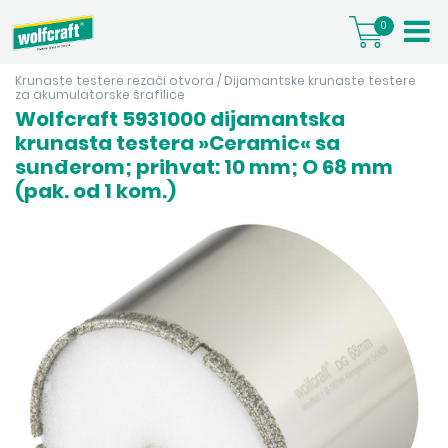
0
Krunaste testere rezači otvora
/
Dijamantske krunaste testere
za akumulatorske šrafilice
Wolfcraft 5931000 dijamantska
krunasta testera »Ceramic« sa
sunđerom; prihvat: 10 mm; O 68 mm
(pak. od 1 kom.)