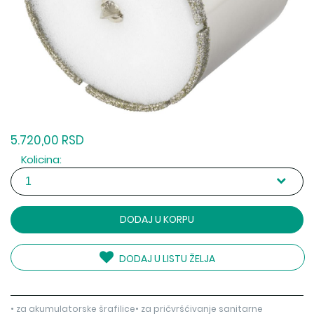
5.720,00 RSD
Kolicina:
DODAJ U KORPU
DODAJ U LISTU ŽELJA
• za akumulatorske šrafilice• za pričvršćivanje sanitarne