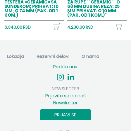
TESTERA »CERAMIC« SA
ZA RUPE ""CERAMIC"" O
SUNĐEROM; PRIHVAT: 10
68 MM DUBINA REZA: 25
MM; O 74 MM (PAK. OD 1
MM PRIHVAT: O 10 MM
KOM.)
(PAK. OD 1 KOM.)"
6.340,00 RSD
4.230,00 RSD
Lokacija
Rezervni delovi
O nama
Pratite nas:
NEWSLETTER
Prijavite se na naš
Newsletter
PRIJAVI SE