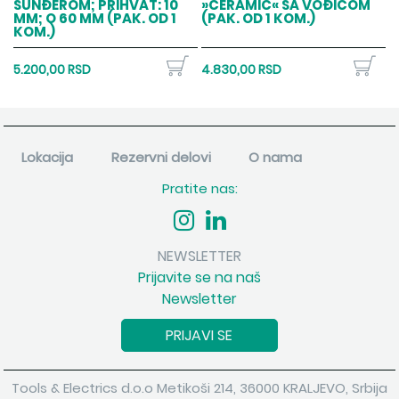
SUNĐEROM; PRIHVAT: 10
»CERAMIC« SA VOĐICOM
MM; O 60 MM (PAK. OD 1
(PAK. OD 1 KOM.)
KOM.)
5.200,00 RSD
4.830,00 RSD
Lokacija
Rezervni delovi
O nama
Pratite nas:
NEWSLETTER
Prijavite se na naš
Newsletter
PRIJAVI SE
Tools & Electrics d.o.o Metikoši 214, 36000 KRALJEVO, Srbija