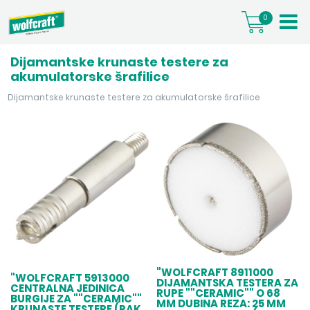
0
Dijamantske krunaste testere za
akumulatorske šrafilice
Dijamantske krunaste testere za akumulatorske šrafilice
"WOLFCRAFT 8911000
"WOLFCRAFT 5913000
DIJAMANTSKA TESTERA ZA
CENTRALNA JEDINICA
RUPE ""CERAMIC"" O 68
BURGIJE ZA ""CERAMIC""
MM DUBINA REZA: 25 MM
KRUNASTE TESTERE (PAK.