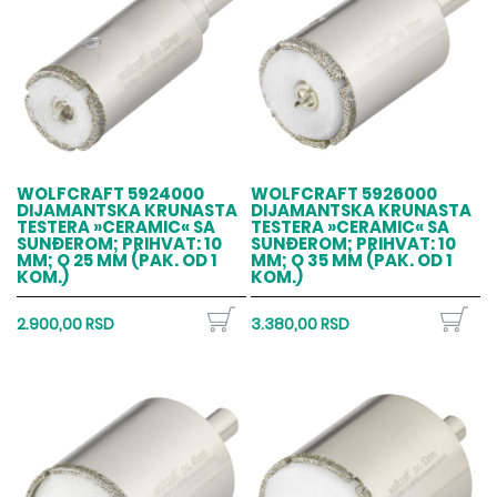
WOLFCRAFT 5924000
WOLFCRAFT 5926000
DIJAMANTSKA KRUNASTA
DIJAMANTSKA KRUNASTA
TESTERA »CERAMIC« SA
TESTERA »CERAMIC« SA
SUNĐEROM; PRIHVAT: 10
SUNĐEROM; PRIHVAT: 10
MM; O 25 MM (PAK. OD 1
MM; O 35 MM (PAK. OD 1
KOM.)
KOM.)
2.900,00 RSD
3.380,00 RSD