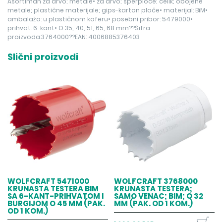
Asortiman za drvo; metale• za drvo; šperploče; čelik; obojene
metale; plastične materijale; gips-karton ploče• materijal: BiM•
ambalaža: u plastičnom koferu• posebni pribor: 5479000•
prihvat: 6-kant• O 35; 40; 51; 65; 68 mm??Šifra
proizvoda:3764000??EAN: 4006885376403
Slični proizvodi
WOLFCRAFT 5471000
WOLFCRAFT 3768000
KRUNASTA TESTERA BIM
KRUNASTA TESTERA;
SA 6-KANT-PRIHVATOM I
SAMO VENAC; BIM; O 32
BURGIJOM O 45 MM (PAK.
MM (PAK. OD 1 KOM.)
OD 1 KOM.)