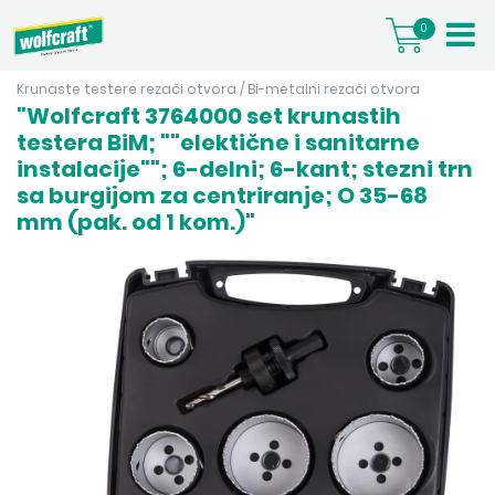
0
Krunaste testere rezači otvora
/
Bi-metalni rezači otvora
"Wolfcraft 3764000 set krunastih
testera BiM; ""elektične i sanitarne
instalacije""; 6-delni; 6-kant; stezni trn
sa burgijom za centriranje; O 35-68
mm (pak. od 1 kom.)"