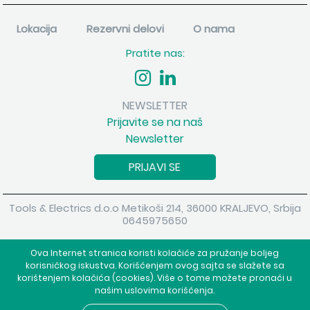
Lokacija
Rezervni delovi
O nama
Pratite nas:
NEWSLETTER
Prijavite se na naš
Newsletter
PRIJAVI SE
Tools & Electrics d.o.o Metikoši 214, 36000 KRALJEVO, Srbija
0645975650
Copyright 2026 Tools & Electrics d.o.o Sva prava su zadržana.
Ova Internet stranica koristi kolačiće za pružanje boljeg
Powered by
shopen.com
korisničkog iskustva. Korišćenjem ovog sajta se slažete sa
korištenjem kolačića (cookies). Više o tome možete pronaći u
našim uslovima korišćenja.