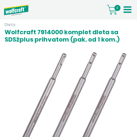
0
Dleta
Wolfcraft 7914000 komplet dleta sa
SDSžplus prihvatom (pak. od 1 kom.)