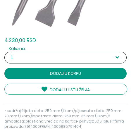
4.230,00 RSD
Kolicina:
DODAJ U KORPU
DODAJ U LISTU ŽELJA
• sadržaj:šiljato deto; 250 mm (1 kom.)pljosnato dleto; 250 mm;
20 mm (1 kom.)lopatasto dleto; 250 mm; 35 mm (1 kom.)•
ambalaža: plastična vrećica na kartici• prihvat: SDS-plus??Šifra
proizvoda:7914000??EAN: 4006885791404