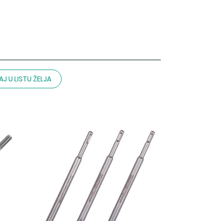
J U LISTU ŽELJA