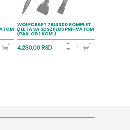
WOLFCRAFT 7914000 KOMPLET
VATOM
DLETA SA SDSŽPLUS PRIHVATOM
(PAK. OD 1 KOM.)
4.230,00 RSD