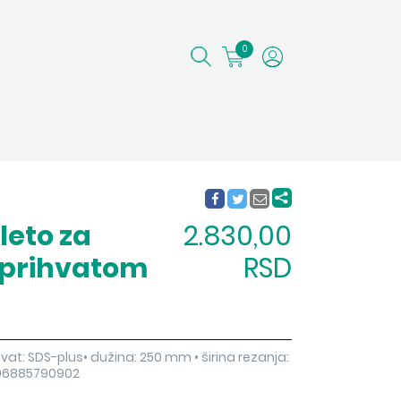
0
leto za
2.830,00
s prihvatom
RSD
hvat: SDS-plus• dužina: 250 mm • širina rezanja:
006885790902