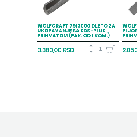
WOLFCRAFT 7913000 DLETO ZA
WOLF
UKOPAVANJE SA SDS-PLUS
PLJO
PRIHVATOM (PAK. OD 1 KOM.)
PRIHV
3.380,00 RSD
2.05