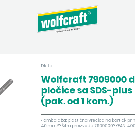
Dleta
Wolfcraft 7909000 d
pločice sa SDS-plu
(pak. od 1 kom.)
• ambalaža: plastična vrećica na kartici• pri
40 mm??Šifra proizvoda:7909000??EAN: 4