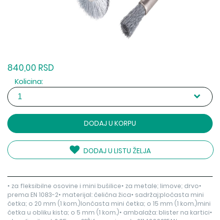
840,00 RSD
Kolicina:
DODAJ U KORPU
DODAJ U LISTU ŽELJA
• za fleksibilne osovine i mini bušilice• za metale; limove; drvo•
prema EN 1083-2• materijal: čelična žica• sadržaj:pločasta mini
četka; o 20 mm (1 kom.)lončasta mini četka; o 15 mm (1 kom.)mini
četka u obliku kista; o 5 mm (1 kom.)• ambalaža: blister na kartici•