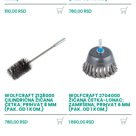
510,00 RSD
780,00 RSD
WOLFCRAFT 2128000
WOLFCRAFT 2704000
CILINDRIČNA ŽIČANA
ŽIČANA ČETKA-LONAC;
ČETKA; PRIHVAT 8 MM
ZAMRŠENA; PRIHVAT 6 MM
(PAK. OD 1 KOM.)
(PAK. OD 1 KOM.)
780,00 RSD
1.690,00 RSD