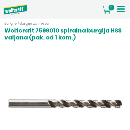
0
Burgije
/
Burgije za metal
Wolfcraft 7599010 spiralna burgija HSS
valjana (pak. od 1 kom.)