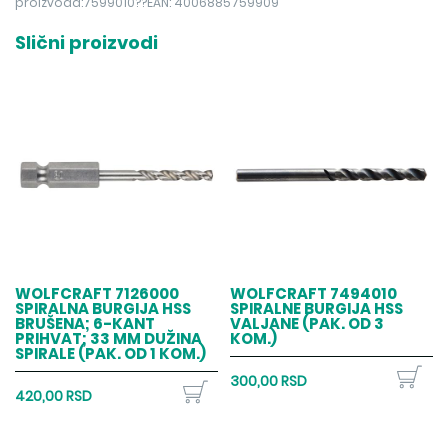
proizvoda:7599010??EAN: 4006885759909
Slični proizvodi
WOLFCRAFT 7126000
WOLFCRAFT 7494010
SPIRALNA BURGIJA HSS
SPIRALNE BURGIJA HSS
BRUŠENA; 6-KANT
VALJANE (PAK. OD 3
PRIHVAT; 33 MM DUŽINA
KOM.)
SPIRALE (PAK. OD 1 KOM.)
300,00 RSD
420,00 RSD