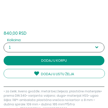
840,00 RSD
Kolicina:
DODAJ U KORPU
DODAJ U LISTU ŽELJA
• za čelik; liveno gvožđe; metal bez željeza; plastične materijale•
prema DIN 340• varijanta: valjano; duga• materijal: HSS• ugao
šiljka: 118°• ambalaža: plastična vrećica na kartici• o 8 mm •
dužina spirale: 109 mm • dužina: 165 mm??Šifra