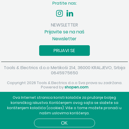
Pratite nas:
NEWSLETTER
Prijavite se na naš
Newsletter
PRIJAVI SE
Tools & Electrics d.o.o Metikoši 214, 36000 KRALJEVO, Srbija
0645975650
Copyright 2026 Tools & Electrics d.o.o Sva prava su zadržana.
Powered by
shopen.com
Ova Internet stranica koristi kolačiće za pružanje boljeg
korisničkog iskustva. Korišćenjem ovog sajta se slažete sa
korištenjem kolačića (cookies). Više o tome možete pronaći u
našim uslovima korišćenja.