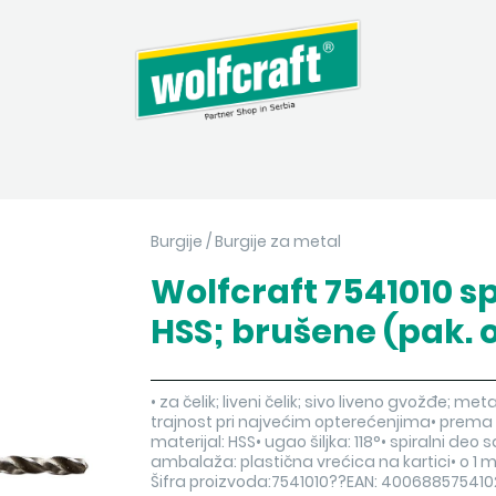
Burgije
/
Burgije za metal
Wolfcraft 7541010 sp
HSS; brušene (pak. 
• za čelik; liveni čelik; sivo liveno gvožđe; me
trajnost pri najvećim opterećenjima• prema 
materijal: HSS• ugao šiljka: 118°• spiralni d
ambalaža: plastična vrećica na kartici• o 1 
Šifra proizvoda:7541010??EAN: 400688575410