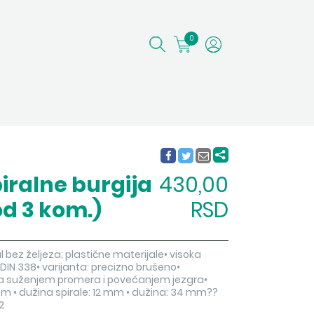
0
iralne burgija
430,00
od 3 kom.)
RSD
tal bez željeza; plastične materijale• visoka
DIN 338• varijanta: precizno brušeno•
eo sa suženjem promera i povećanjem jezgra•
mm • dužina spirale: 12 mm • dužina: 34 mm??
2