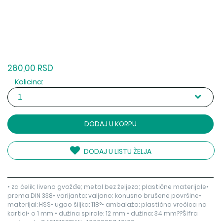
260,00 RSD
Kolicina:
DODAJ U KORPU
DODAJ U LISTU ŽELJA
• za čelik; liveno gvožđe; metal bez željeza; plastične materijale•
prema DIN 338• varijanta: valjano; konusno brušene površine•
materijal: HSS• ugao šiljka: 118°• ambalaža: plastična vrećica na
kartici• o 1 mm • dužina spirale: 12 mm • dužina: 34 mm??Šifra