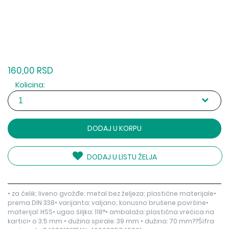
160,00 RSD
Kolicina:
DODAJ U KORPU
DODAJ U LISTU ŽELJA
• za čelik; liveno gvožđe; metal bez željeza; plastične materijale•
prema DIN 338• varijanta: valjano; konusno brušene površine•
materijal: HSS• ugao šiljka: 118°• ambalaža: plastična vrećica na
kartici• o 3;5 mm • dužina spirale: 39 mm • dužina: 70 mm??Šifra