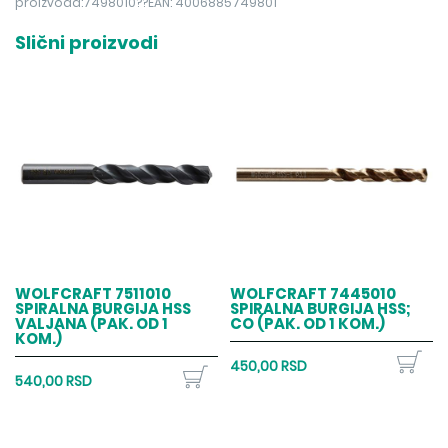
proizvoda:7498010??EAN: 4006885749801
Slični proizvodi
WOLFCRAFT 7511010
WOLFCRAFT 7445010
SPIRALNA BURGIJA HSS
SPIRALNA BURGIJA HSS;
VALJANA (PAK. OD 1
CO (PAK. OD 1 KOM.)
KOM.)
450,00 RSD
540,00 RSD