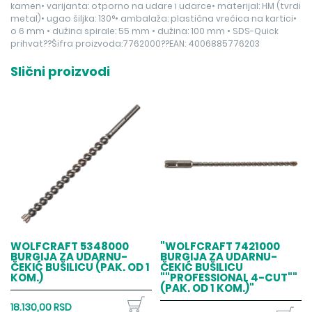
kamen• varijanta: otporno na udare i udarce• materijal: HM (tvrdi
metal)• ugao šiljka: 130°• ambalaža: plastična vrećica na kartici•
o 6 mm • dužina spirale: 55 mm • dužina: 100 mm • SDS-Quick
prihvat??Šifra proizvoda:7762000??EAN: 4006885776203
Slični proizvodi
WOLFCRAFT 5348000
"WOLFCRAFT 7421000
BURGIJA ZA UDARNU-
BURGIJA ZA UDARNU-
ČEKIĆ BUŠILICU (PAK. OD 1
ČEKIĆ BUŠILICU
KOM.)
""PROFESSIONAL 4-CUT""
(PAK. OD 1 KOM.)"
18.130,00 RSD