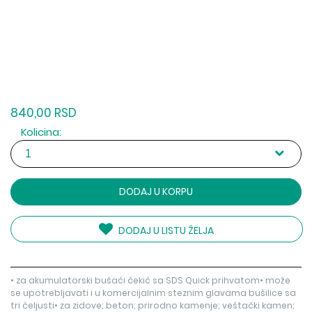
840,00 RSD
Kolicina:
DODAJ U KORPU
DODAJ U LISTU ŽELJA
• za akumulatorski bušaći čekić sa SDS Quick prihvatom• može
se upotrebljavati i u komercijalnim steznim glavama bušilice sa
tri čeljusti• za zidove; beton; prirodno kamenje; veštački kamen;