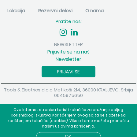
Lokacija
Rezervni delovi
O nama
Pratite nas:
NEWSLETTER
Prijavite se na naš
Newsletter
PRIJAVI SE
Tools & Electrics d.o.o Metikoši 214, 36000 KRALJEVO, Srbija
0645975650
Copyright 2026 Tools & Electrics d.o.o Sva prava su zadržana.
Ova Internet stranica koristi kolačiće za pružanje boljeg
Powered by
shopen.com
korisničkog iskustva. Korišćenjem ovog sajta se slažete sa
korištenjem kolačića (cookies). Više o tome možete pronaći u
našim uslovima korišćenja.