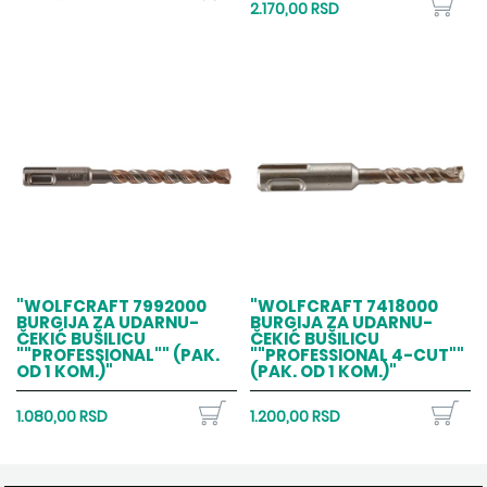
2.170,00 RSD
"WOLFCRAFT 7992000
"WOLFCRAFT 7418000
BURGIJA ZA UDARNU-
BURGIJA ZA UDARNU-
ČEKIĆ BUŠILICU
ČEKIĆ BUŠILICU
""PROFESSIONAL"" (PAK.
""PROFESSIONAL 4-CUT""
OD 1 KOM.)"
(PAK. OD 1 KOM.)"
1.080,00 RSD
1.200,00 RSD