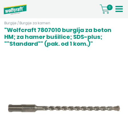
0
Burgije
/
Burgije za kamen
"Wolfcraft 7807010 burgija za beton
HM; za hamer bušilice; SDS-plus;
""Standard"" (pak. od 1 kom.)"