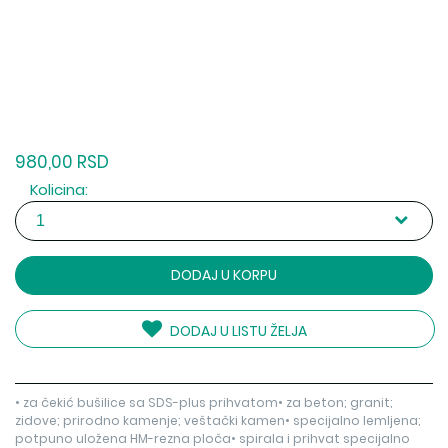
980,00 RSD
Kolicina:
DODAJ U KORPU
DODAJ U LISTU ŽELJA
• za čekić bušilice sa SDS-plus prihvatom• za beton; granit;
zidove; prirodno kamenje; veštački kamen• specijalno lemljena;
potpuno uložena HM-rezna ploča• spirala i prihvat specijalno