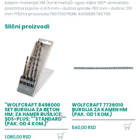
kaljeni• materijal: HM (tvrdi metal)• ugao šiljka: 130°• ambalaža:
plastična kopča• o 6;5 mm • dužina spirale: 150 mm • dužina: 210
mm ??Šifra proizvoda:7807010??EAN: 4006885780705
Slični proizvodi
"WOLFCRAFT 8456000
WOLFCRAFT 7736010
SET BURGIJA ZA BETON
BURGIJA ZA KAMEN HM
HM; ZA HAMER BUŠILICE;
(PAK. OD 1 KOM.)
SDS-PLUS; ""STANDARD""
(PAK. OD 4 KOM.)"
540,00 RSD
1.080,00 RSD