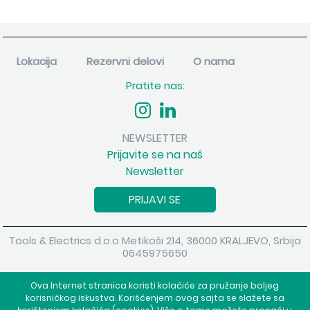
Lokacija
Rezervni delovi
O nama
Pratite nas:
NEWSLETTER
Prijavite se na naš
Newsletter
PRIJAVI SE
Tools & Electrics d.o.o Metikoši 214, 36000 KRALJEVO, Srbija
0645975650
Copyright 2026 Tools & Electrics d.o.o Sva prava su zadržana.
Ova Internet stranica koristi kolačiće za pružanje boljeg
Powered by
shopen.com
korisničkog iskustva. Korišćenjem ovog sajta se slažete sa