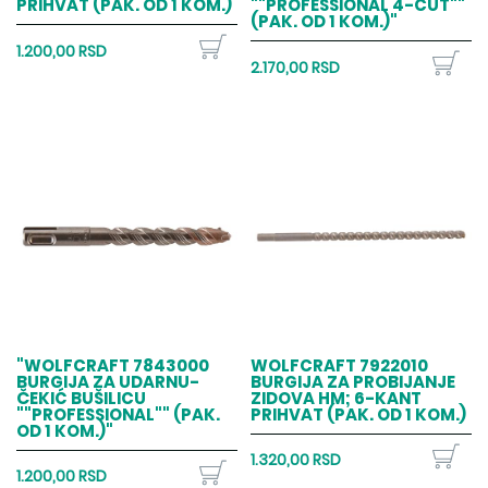
PRIHVAT (PAK. OD 1 KOM.)
""PROFESSIONAL 4-CUT""
(PAK. OD 1 KOM.)"
1.200,00 RSD
2.170,00 RSD
"WOLFCRAFT 7843000
WOLFCRAFT 7922010
BURGIJA ZA UDARNU-
BURGIJA ZA PROBIJANJE
ČEKIĆ BUŠILICU
ZIDOVA HM; 6-KANT
""PROFESSIONAL"" (PAK.
PRIHVAT (PAK. OD 1 KOM.)
OD 1 KOM.)"
1.320,00 RSD
1.200,00 RSD