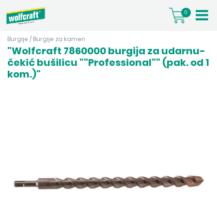
0
Burgije
/
Burgije za kamen
"Wolfcraft 7860000 burgija za udarnu-
čekić bušilicu ""Professional"" (pak. od 1
kom.)"