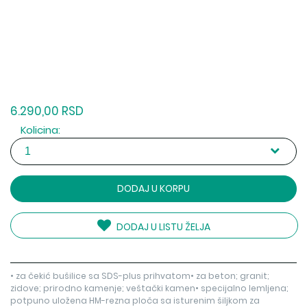
6.290,00 RSD
Kolicina:
DODAJ U KORPU
DODAJ U LISTU ŽELJA
• za čekić bušilice sa SDS-plus prihvatom• za beton; granit;
zidove; prirodno kamenje; veštački kamen• specijalno lemljena;
potpuno uložena HM-rezna ploča sa isturenim šiljkom za