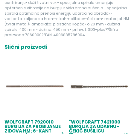
centriranje• duži životni vek - specijalna spirala umanjuje
opterćenje vibracije na burgiju• viša brzina bušenja - specijalna
spirala optimalno prenosi energiju udarca na obradak•
varijanta: kaljeno sa hrom-nikal-molibden-čelikom• materijal: HM
(tvrdi metal)• ambalaža: plastična kopča• o 20 mm • dužina
spirale: 400 mm • dužina: 450 mm • prihvat: SDS-plus??Šifra
proizvoda:7860000??EAN: 4006885786004
Slični proizvodi
WOLFCRAFT 7920010
"WOLFCRAFT 7421000
BURGIJA ZA PROBIJANJE
BURGIJA ZA UDARNU-
ZIDOVA HM; 6-KANT
ČEKIĆ BUŠILICU