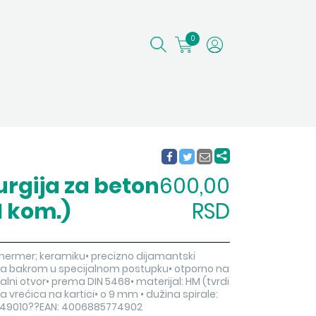
0
urgija za beton
600,00
1 kom.)
RSD
 mermer; keramiku• precizno dijamantski
sa bakrom u specijalnom postupku• otporno na
lni otvor• prema DIN 5468• materijal: HM (tvrdi
a vrećica na kartici• o 9 mm • dužina spirale:
7749010??EAN: 4006885774902