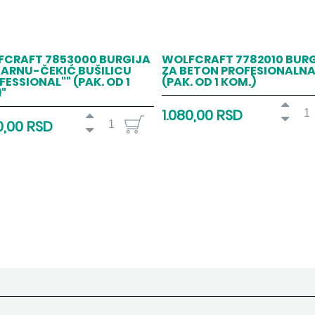
FCRAFT 7853000 BURGIJA
WOLFCRAFT 7782010 BUR
DARNU-ČEKIĆ BUŠILICU
ZA BETON PROFESIONALN
FESSIONAL"" (PAK. OD 1
(PAK. OD 1 KOM.)
"
1.080,00 RSD
0,00 RSD