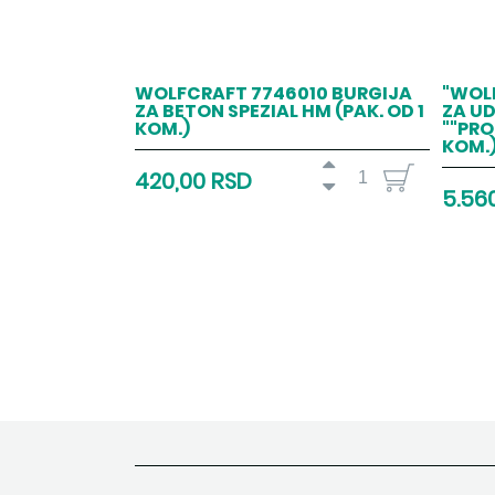
WOLFCRAFT 7746010 BURGIJA
"WOL
ZA BETON SPEZIAL HM (PAK. OD 1
ZA U
KOM.)
""PRO
KOM.)
420,00 RSD
5.56