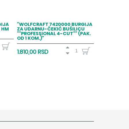
GIJA
"WOLFCRAFT 7420000 BURGIJA
A HM
ZA UDARNU-ČEKIĆ BUŠILICU
""PROFESSIONAL 4-CUT"" (PAK.
OD 1 KOM.)"
1.810,00 RSD