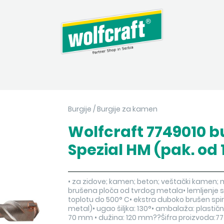
Burgije
/
Burgije za kamen
Wolfcraft 7749010 b
Spezial HM (pak. od 
• za zidove; kamen; beton; veštački kamen;
brušena ploča od tvrdog metala• lemljenje 
toplotu do 500° C• ekstra duboko brušen spira
metal)• ugao šiljka: 130°• ambalaža: plastičn
70 mm • dužina: 120 mm??Šifra proizvoda: