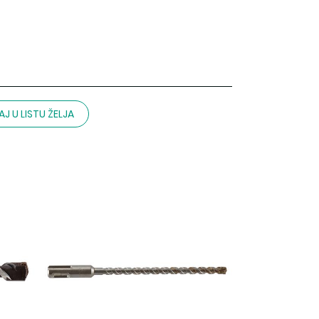
J U LISTU ŽELJA