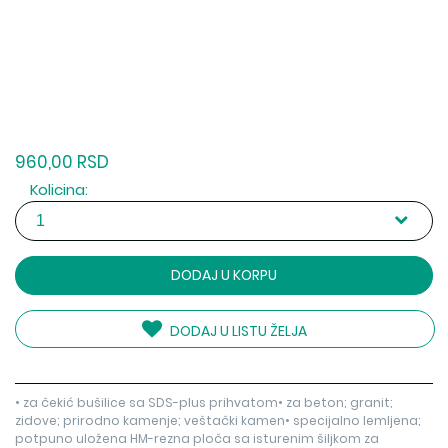
960,00 RSD
Kolicina:
DODAJ U KORPU
DODAJ U LISTU ŽELJA
• za čekić bušilice sa SDS-plus prihvatom• za beton; granit;
zidove; prirodno kamenje; veštački kamen• specijalno lemljena;
potpuno uložena HM-rezna ploča sa isturenim šiljkom za