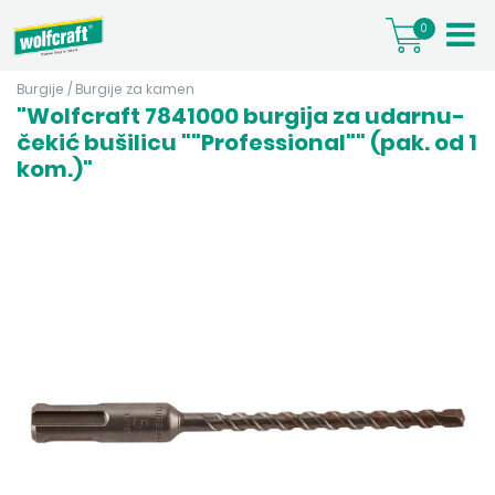
0
Burgije
/
Burgije za kamen
"Wolfcraft 7841000 burgija za udarnu-
čekić bušilicu ""Professional"" (pak. od 1
kom.)"