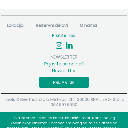
Lokacija
Rezervni delovi
O nama
Pratite nas:
NEWSLETTER
Prijavite se na naš
Newsletter
PRIJAVI SE
Tools & Electrics d.o.o Metikoši 214, 36000 KRALJEVO, Srbija
0645975650
Copyright 2026 Tools & Electrics d.o.o Sva prava su zadržana.
Ova Internet stranica koristi kolačiće za pružanje boljeg
Powered by
shopen.com
korisničkog iskustva. Korišćenjem ovog sajta se slažete sa