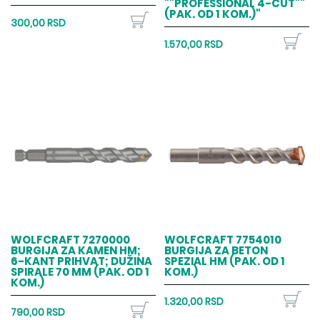
""PROFESSIONAL 4-CUT""
(PAK. OD 1 KOM.)"
300,00 RSD
1.570,00 RSD
WOLFCRAFT 7270000
WOLFCRAFT 7754010
BURGIJA ZA KAMEN HM;
BURGIJA ZA BETON
6-KANT PRIHVAT; DUŽINA
SPEZIAL HM (PAK. OD 1
SPIRALE 70 MM (PAK. OD 1
KOM.)
KOM.)
1.320,00 RSD
790,00 RSD