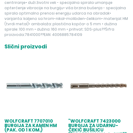
centriranje• duži životni vek - specijalna spirala umanjuje
opterćenje vibracije na burgiju• viša brzina bušenja - specijalna
spirala optimalno prenosi energiju udarca na obradak•
varijanta: kaljeno sa hrom-nikal-molibden-čelikom• materijal: HM
(tvrdi metal)• ambalaža: plastična kopča• o 5 mm • dužina
spirale: 100 mm • dužina: 160 mm • prihvat: SDS-plus??Šifra
proizvoda:7841000??EAN: 4006885784109
Slični proizvodi
WOLFCRAFT 7707010
"WOLFCRAFT 7423000
BURGIJA ZA KAMEN HM
BURGIJA ZA UDARNU-
(PAK. OD 1 KOM.)
ČEKIĆ BUŠILICU