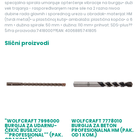
specijalna spirala umanjuje opterćenje vibracije na burgiju• duži
vek trajanja - raspoređivanjem rezne sile na 2 razna nivoa
dubine rada glavnih i sporednog ureza u obradak• materijal: HM
(tvrdi metal)• u plastičnoj kutiji• ambalaža: plastična kopča• o 6
mm • dužina spirale: 50 mm • dužina: 110 mm• prihvat: SDS-plus??
Šifra proizvoda:7418000??EAN: 4006885741805
Slični proizvodi
"WOLFCRAFT 7996000
WOLFCRAFT 7778010
BURGIJA ZA UDARNU-
BURGIJA ZA BETON
ČEKIĆ BUŠILICU
PROFESIONALNA HM (PAK.
""PROFESSIONAL"" (PAK.
OD 1 KOM.)