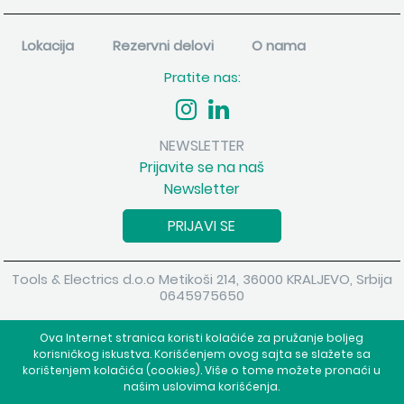
Lokacija
Rezervni delovi
O nama
Pratite nas:
NEWSLETTER
Prijavite se na naš
Newsletter
PRIJAVI SE
Tools & Electrics d.o.o Metikoši 214, 36000 KRALJEVO, Srbija
0645975650
Copyright 2026 Tools & Electrics d.o.o Sva prava su zadržana.
Ova Internet stranica koristi kolačiće za pružanje boljeg
Powered by
shopen.com
korisničkog iskustva. Korišćenjem ovog sajta se slažete sa
korištenjem kolačića (cookies). Više o tome možete pronaći u
našim uslovima korišćenja.