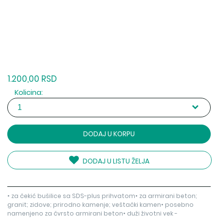
1.200,00 RSD
Kolicina:
DODAJ U KORPU
DODAJ U LISTU ŽELJA
• za čekić bušilice sa SDS-plus prihvatom• za armirani beton;
granit; zidove; prirodno kamenje; veštački kamen• posebno
namenjeno za čvrsto armirani beton• duži životni vek -