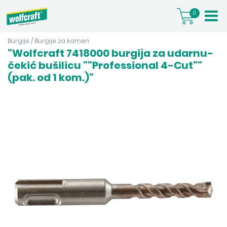
0
Burgije
/
Burgije za kamen
"Wolfcraft 7418000 burgija za udarnu-
čekić bušilicu ""Professional 4-Cut""
(pak. od 1 kom.)"