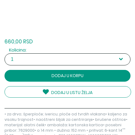
660,00 RSD
Kolicina:
DODAJ U KORPU
DODAJ U LISTU ŽELJA
• za drvo; šperploče; ivericu; ploče od tvrdih vlakana• kaljeno za
visoku trajnost• naoštreni šiljak za centriranje• brušene oštrice•
materijal: alatni čelik• ambalaža: kartonska kartica• posebni
pribor: 7629000• o 14 mm • dužina: 152 mm • prihvat: 6-kant 14""