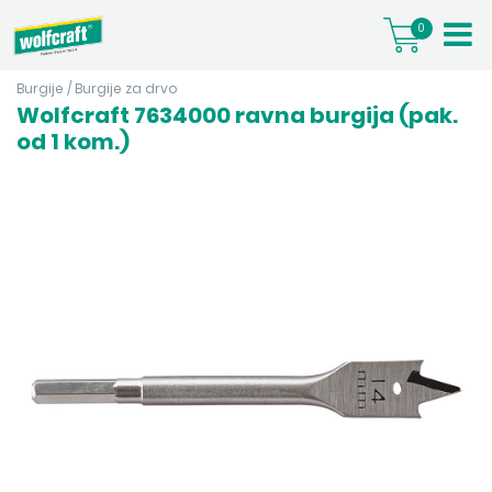
0
Burgije
/
Burgije za drvo
Wolfcraft 7634000 ravna burgija (pak.
od 1 kom.)