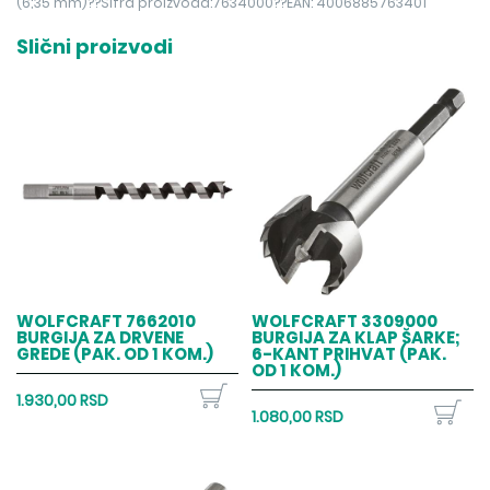
(6;35 mm)??Šifra proizvoda:7634000??EAN: 4006885763401
Slični proizvodi
WOLFCRAFT 7662010
WOLFCRAFT 3309000
BURGIJA ZA DRVENE
BURGIJA ZA KLAP ŠARKE;
GREDE (PAK. OD 1 KOM.)
6-KANT PRIHVAT (PAK.
OD 1 KOM.)
1.930,00 RSD
1.080,00 RSD