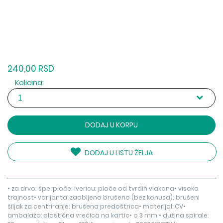
240,00 RSD
Kolicina:
DODAJ U KORPU
DODAJ U LISTU ŽELJA
• za drvo; šperploče; ivericu; ploče od tvrdih vlakana• visoka
trajnost• varijanta: zaobljeno brušeno (bez konusa); brušeni
šiljak za centriranje; brušena predoštrica• materijal: CV•
ambalaža: plastična vrećica na kartic• o 3 mm • dužina spirale: