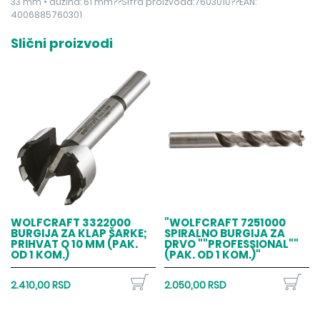
33 mm • dužina: 61 mm??Šifra proizvoda:7603010??EAN:
4006885760301
Slični proizvodi
WOLFCRAFT 3322000
"WOLFCRAFT 7251000
BURGIJA ZA KLAP ŠARKE;
SPIRALNO BURGIJA ZA
PRIHVAT O 10 MM (PAK.
DRVO ""PROFESSIONAL""
OD 1 KOM.)
(PAK. OD 1 KOM.)"
2.410,00 RSD
2.050,00 RSD