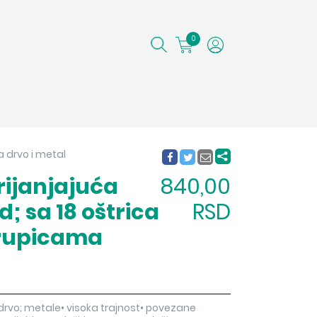
0
Za drvo i metal
rijanjajuća
840,00
; sa 18 oštrica
RSD
 rupicama
 drvo; metale• visoka trajnost• povezane