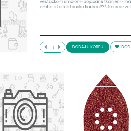
veštačkom smolom• pojačane tkanjem• materi
ambalaža: kartonska kartica??Šifra proizvoda
DODA
DODAJ U KORPU