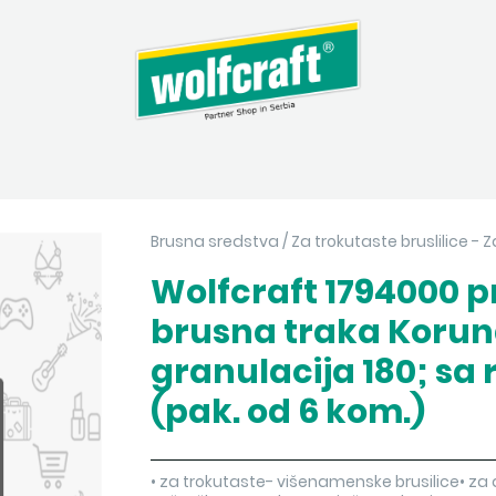
Brusna sredstva
/
Za trokutaste bruslilice - 
Wolfcraft 1794000 p
brusna traka Korund
granulacija 180; sa
(pak. od 6 kom.)
• za trokutaste- višenamenske brusilice• za