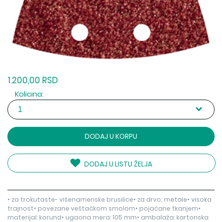
1.200,00 RSD
Kolicina:
DODAJ U KORPU
DODAJ U LISTU ŽELJA
• za trokutaste- višenamenske brusilice• za drvo; metale• visoka
trajnost• povezane veštačkom smolom• pojačane tkanjem•
materijal: korund• ugaona mera: 105 mm• ambalaža: kartonska