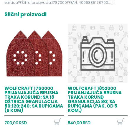
kartica??Šifra proizvoda:1787000??EAN: 4006885178700;;;;;;;
Slični proizvodi
WOLFCRAFT 1760000
WOLFCRAFT 1852000
PRIJANJAJUĆA BRUSNA
PRIJANJAJUĆA BRUSNA
TRAKA KORUND; SA 18
TRAKA KORUND
OŠTRICA GRANULACIJA
GRANULACIJA 80; SA
80;120;240; SA RUPICAMA
RUPICAMA (PAK. OD 5
(6 KOM)
KOM.)
700,00 RSD
540,00 RSD