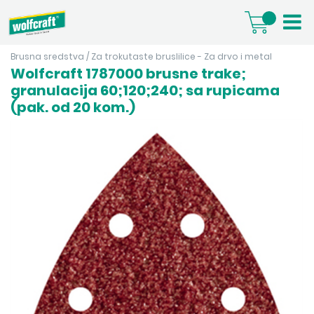
Brusna sredstva
/
Za trokutaste bruslilice - Za drvo i metal
Wolfcraft 1787000 brusne trake;
granulacija 60;120;240; sa rupicama
(pak. od 20 kom.)