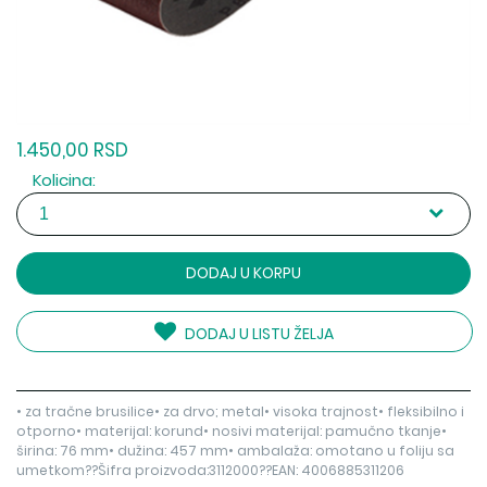
1.450,00 RSD
Kolicina:
DODAJ U KORPU
DODAJ U LISTU ŽELJA
• za tračne brusilice• za drvo; metal• visoka trajnost• fleksibilno i
otporno• materijal: korund• nosivi materijal: pamučno tkanje•
širina: 76 mm• dužina: 457 mm• ambalaža: omotano u foliju sa
umetkom??Šifra proizvoda:3112000??EAN: 4006885311206