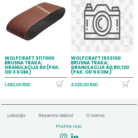
WOLFCRAFT 3117000
WOLFCRAFT 1933100
BRUSNA TRAKA;
BRUSNA TRAKA;
GRANULACIJA 60 (PAK.
GRANULACIJA 40;80;120
OD 3 KOM.)
(PAK. OD 9 KOM.)
1.450,00 RSD
3.020,00 RSD
Lokacija
Rezervni delovi
O nama
Pratite nas: