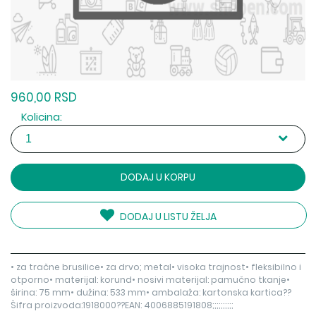
960,00 RSD
Kolicina:
DODAJ U KORPU
DODAJ U LISTU ŽELJA
• za tračne brusilice• za drvo; metal• visoka trajnost• fleksibilno i
otporno• materijal: korund• nosivi materijal: pamučno tkanje•
širina: 75 mm• dužina: 533 mm• ambalaža: kartonska kartica??
Šifra proizvoda:1918000??EAN: 4006885191808;;;;;;;;;;