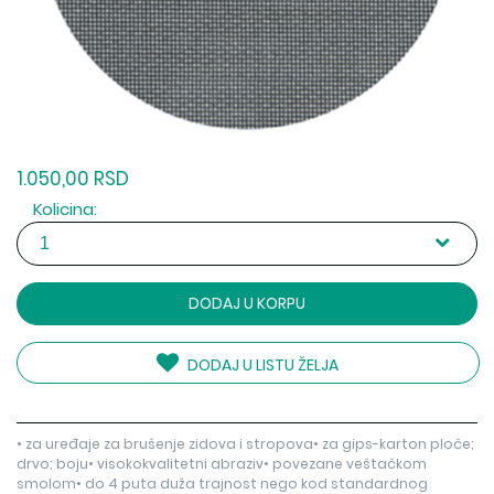
1.050,00 RSD
Kolicina:
DODAJ U KORPU
DODAJ U LISTU ŽELJA
• za uređaje za brušenje zidova i stropova• za gips-karton ploče;
drvo; boju• visokokvalitetni abraziv• povezane veštačkom
smolom• do 4 puta duža trajnost nego kod standardnog