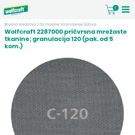
0
Brusna sredstva
/
Za mašine za brušenje zidova
Wolfcraft 2287000 pričvrsna mrežaste
tkanine; granulacija 120 (pak. od 5
kom.)