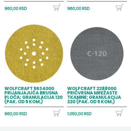
960,00 RSD
960,00 RSD
WOLFCRAFT 5634000
WOLFCRAFT 2288000
PRIJANJAJUĆA BRUSNA
PRIČVRSNA MREŽASTE
PLOČA; GRANULACIJA 120
TKANINE; GRANULACIJA
(PAK. OD 5 KOM.)
220 (PAK. OD 5 KOM.)
960,00 RSD
1.050,00 RSD