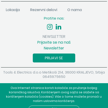
Lokacija
Rezervni delovi
O nama
Pratite nas:
NEWSLETTER
Prijavite se na naš
Newsletter
PRIJAVI SE
Tools & Electrics d.o.o Metikoši 214, 36000 KRALJEVO, Srbija
0645975650
Copyright 2026 Tools & Electrics d.o.o Sva prava su zadržana.
Ova Internet stranica koristi kolačiće za pružanje boljeg
Powered by
shopen.com
korisničkog iskustva. Korišćenjem ovog sajta se slažete sa
korištenjem kolačića (cookies). Više o tome možete pronaći u
našim uslovima korišćenja.