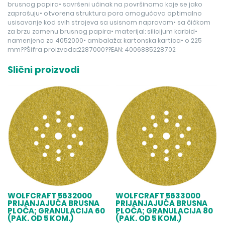
brusnog papira• savršeni učinak na površinama koje se jako
zaprašuju• otvorena struktura pora omogućava optimalno
usisavanje kod svih strojeva sa usisnom napravom• sa čičkom
za brzu zamenu brusnog papira• materijal: silicijum karbid•
namenjeno za 4052000• ambalaža: kartonska kartica• o 225
mm??Šifra proizvoda:2287000??EAN: 4006885228702
Slični proizvodi
WOLFCRAFT 5632000
WOLFCRAFT 5633000
PRIJANJAJUĆA BRUSNA
PRIJANJAJUĆA BRUSNA
PLOČA; GRANULACIJA 60
PLOČA; GRANULACIJA 80
(PAK. OD 5 KOM.)
(PAK. OD 5 KOM.)