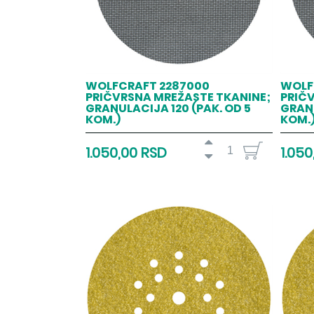
WOLFCRAFT 2287000
WOLF
PRIČVRSNA MREŽASTE TKANINE;
PRIČ
GRANULACIJA 120 (PAK. OD 5
GRANU
KOM.)
KOM.
1.050,00 RSD
1.05