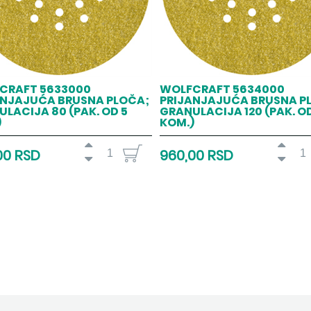
CRAFT 5633000
WOLFCRAFT 5634000
ANJAJUĆA BRUSNA PLOČA;
PRIJANJAJUĆA BRUSNA P
LACIJA 80 (PAK. OD 5
GRANULACIJA 120 (PAK. OD
)
KOM.)
00 RSD
960,00 RSD