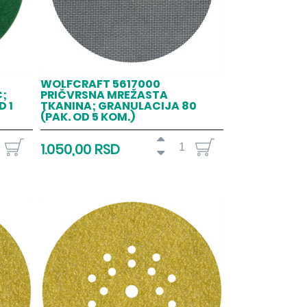
WOLFCRAFT 5617000
C;
PRIČVRSNA MREŽASTA
D 1
TKANINA; GRANULACIJA 80
(PAK. OD 5 KOM.)
1.050,00 RSD