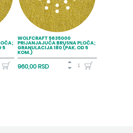
WOLFCRAFT 5635000
LOČA;
PRIJANJAJUĆA BRUSNA PLOČA;
 5
GRANULACIJA 180 (PAK. OD 5
KOM.)
960,00 RSD