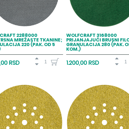
CRAFT 2288000
WOLFCRAFT 3168000
VRSNA MREŽASTE TKANINE;
PRIJANJAJUĆI BRUSNI FIL
LACIJA 220 (PAK. OD 5
GRANULACIJA 280 (PAK. O
)
KOM.)
0,00 RSD
1.200,00 RSD