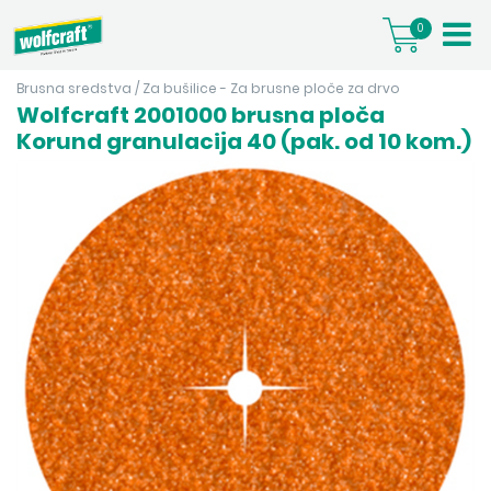
0
Brusna sredstva
/
Za bušilice - Za brusne ploče za drvo
Wolfcraft 2001000 brusna ploča
Korund granulacija 40 (pak. od 10 kom.)