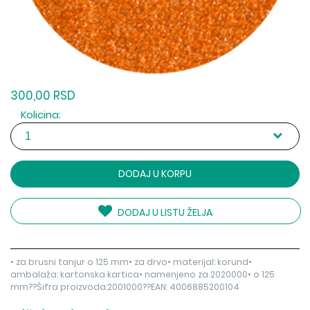
300,00 RSD
Kolicina:
DODAJ U KORPU
DODAJ U LISTU ŽELJA
• za brusni tanjur o 125 mm• za drvo• materijal: korund•
ambalaža: kartonska kartica• namenjeno za 2020000• o 125
mm??Šifra proizvoda:2001000??EAN: 4006885200104