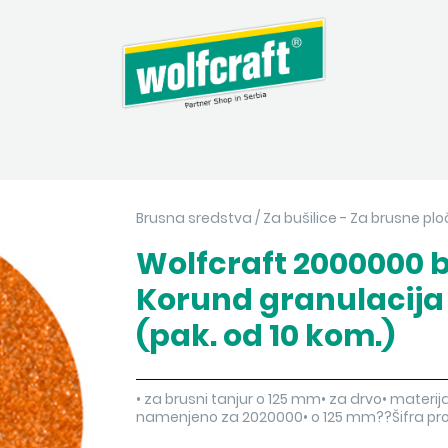
Brusna sredstva
/
Za bušilice - Za brusne pl
Wolfcraft 2000000 
Korund granulacija
(pak. od 10 kom.)
• za brusni tanjur o 125 mm• za drvo• materi
namenjeno za 2020000• o 125 mm??Šifra p