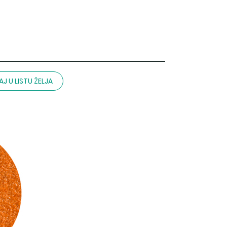
J U LISTU ŽELJA