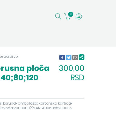
0
oče za drvo
brusna ploča
300,00
 40;80;120
RSD
jal: korund• ambalaža: kartonska kartica•
roizvoda:2000000??EAN: 4006885200005