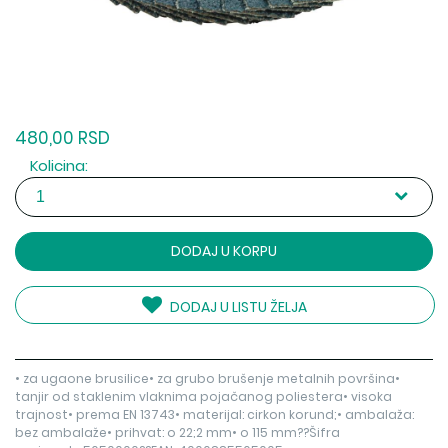
480,00 RSD
Kolicina:
DODAJ U KORPU
DODAJ U LISTU ŽELJA
• za ugaone brusilice• za grubo brušenje metalnih površina•
tanjir od staklenim vlaknima pojačanog poliestera• visoka
trajnost• prema EN 13743• materijal: cirkon korund;• ambalaža:
bez ambalaže• prihvat: o 22;2 mm• o 115 mm??Šifra