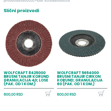
proizvoda:5650000??EAN: 4006885565005
Slični proizvodi
WOLFCRAFT 8425000
WOLFCRAFT 5654000
BRUSNI TANJIR KORUND
BRUSNI TANJIR CIRKON
GRANULACIJA 40; LOSE
KORUND; GRANULACIJA
(PAK. OD 1 KOM.)
60 (PAK. OD 1 KOM.)
600,00 RSD
600,00 RSD