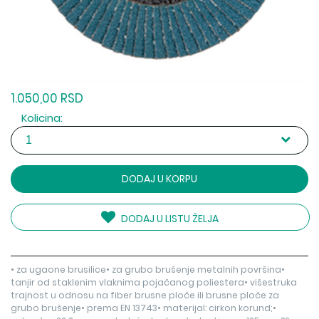
1.050,00 RSD
Kolicina:
DODAJ U KORPU
DODAJ U LISTU ŽELJA
• za ugaone brusilice• za grubo brušenje metalnih površina•
tanjir od staklenim vlaknima pojačanog poliestera• višestruka
trajnost u odnosu na fiber brusne ploče ili brusne ploče za
grubo brušenje• prema EN 13743• materijal: cirkon korund;•