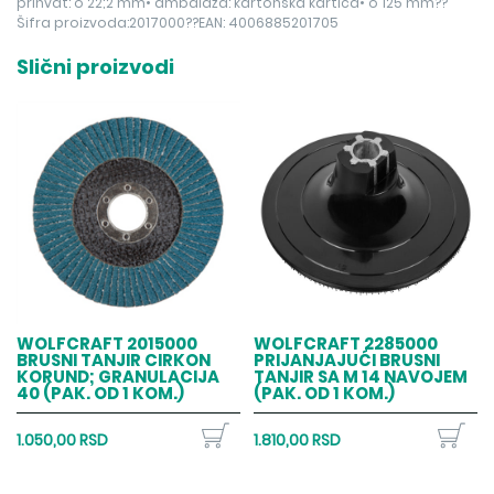
prihvat: o 22;2 mm• ambalaža: kartonska kartica• o 125 mm??
Šifra proizvoda:2017000??EAN: 4006885201705
Slični proizvodi
WOLFCRAFT 2015000
WOLFCRAFT 2285000
BRUSNI TANJIR CIRKON
PRIJANJAJUĆI BRUSNI
KORUND; GRANULACIJA
TANJIR SA M 14 NAVOJEM
40 (PAK. OD 1 KOM.)
(PAK. OD 1 KOM.)
1.050,00 RSD
1.810,00 RSD