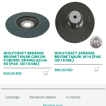
WOLFCRAFT 5654000
WOLFCRAFT 2450000
BRUSNI TANJIR CIRKON
BRUSNI TANJIR; M 14 (PAK.
KORUND; GRANULACIJA
OD 1 KOM.)
60 (PAK. OD 1 KOM.)
980,00 RSD
600,00 RSD
Lokacija
Rezervni delovi
O nama
Pratite nas: