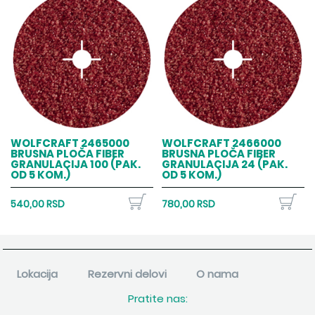
WOLFCRAFT 2465000
WOLFCRAFT 2466000
BRUSNA PLOČA FIBER
BRUSNA PLOČA FIBER
GRANULACIJA 100 (PAK.
GRANULACIJA 24 (PAK.
OD 5 KOM.)
OD 5 KOM.)
540,00 RSD
780,00 RSD
Lokacija
Rezervni delovi
O nama
Pratite nas: