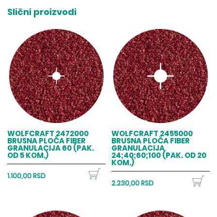
Slični proizvodi
WOLFCRAFT 2472000
WOLFCRAFT 2455000
BRUSNA PLOČA FIBER
BRUSNA PLOČA FIBER
GRANULACIJA 60 (PAK.
GRANULACIJA
OD 5 KOM.)
24;40;60;100 (PAK. OD 20
KOM.)
1.100,00 RSD
2.230,00 RSD