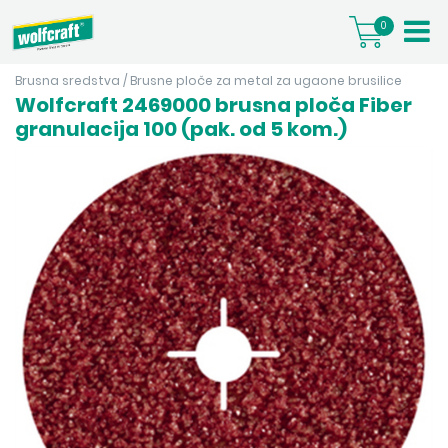
0
Brusna sredstva
/
Brusne ploče za metal za ugaone brusilice
Wolfcraft 2469000 brusna ploča Fiber
granulacija 100 (pak. od 5 kom.)