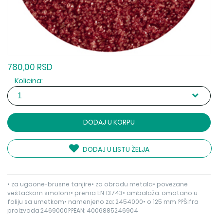
780,00 RSD
Kolicina:
DODAJ U KORPU
DODAJ U LISTU ŽELJA
• za ugaone-brusne tanjire• za obradu metala• povezane
veštačkom smolom• prema EN 13743• ambalaža: omotano u
foliju sa umetkom• namenjeno za: 2454000• o 125 mm ??Šifra
proizvoda:2469000??EAN: 4006885246904