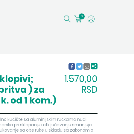
0
klopivi;
1.570,00
ritva ) za
RSD
. od 1 kom.)
lno kućište sa aluminijskim ručkama nudi
hanika pri sklapanju i otključavanju smanjuje
ukovanje sa obe ruke u skladu sa zakonom o