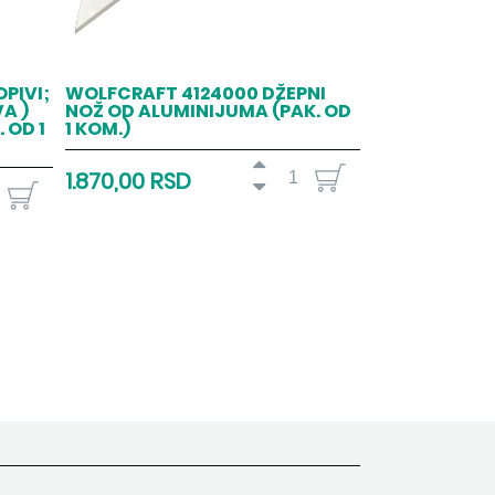
PIVI;
WOLFCRAFT 4124000 DŽEPNI
A )
NOŽ OD ALUMINIJUMA (PAK. OD
 OD 1
1 KOM.)
1.870,00 RSD