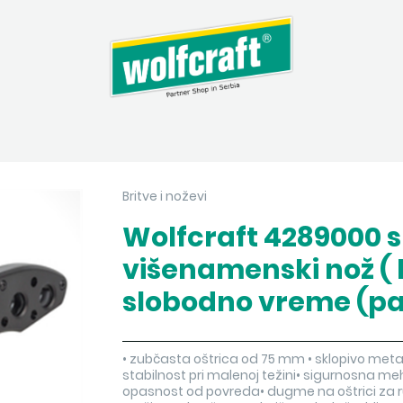
Britve i noževi
Wolfcraft 4289000 s
višenamenski nož ( b
slobodno vreme (pak
• zubčasta oštrica od 75 mm • sklopivo meta
stabilnost pri malenoj težini• sigurnosna me
opasnost od povreda• dugme na oštrici za r