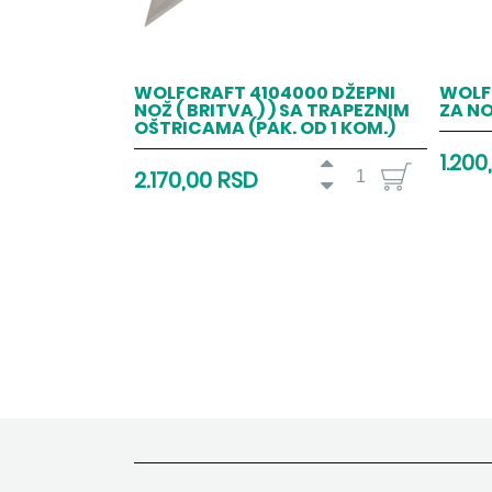
WOLFCRAFT 4104000 DŽEPNI
WOLF
NOŽ ( BRITVA ) ) SA TRAPEZNIM
ZA NO
OŠTRICAMA (PAK. OD 1 KOM.)
1.200
2.170,00 RSD