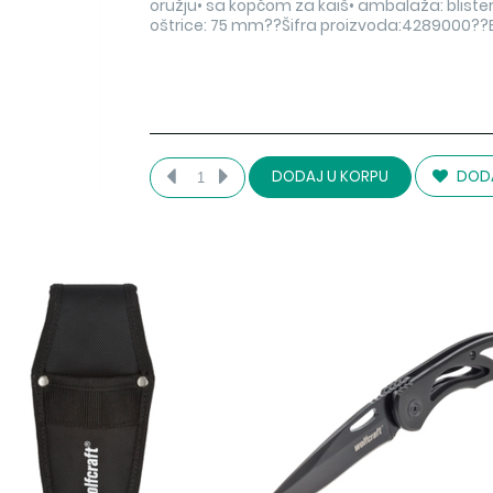
oružju• sa kopčom za kaiš• ambalaža: blister 
oštrice: 75 mm??Šifra proizvoda:4289000?
DODA
DODAJ U KORPU