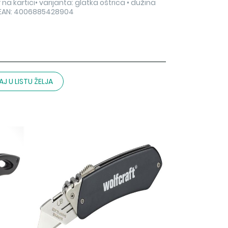
na kartici• varijanta: glatka oštrica • dužina
?EAN: 4006885428904
J U LISTU ŽELJA