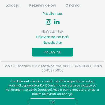
Lokacija
Rezervni delovi
O nama
Pratite nas:
NEWSLETTER
Prijavite se na naš
Newsletter
PRIJAVI SE
Tools & Electrics d.o.o Metikoši 214, 36000 KRALJEVO, Srbija
0645975650
Copyright 2026 Tools & Electrics d.o.o Sva prava su zadržana.
Ova Internet stranica koristi kolačiće za pružanje boljeg
Powered by
shopen.com
korisničkog iskustva. Korišćenjem ovog sajta se slažete sa
korištenjem kolačića (cookies). Više o tome možete pronaći u
našim uslovima korišćenja.