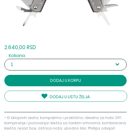
2.640,00 RSD
Kolicina:
DODAJ U KORPU
DODAJ U LISTU ŽELJA
• 13 sklopivih alata; kompaktno i praktično; idealno za hobi; DIY;
kampiranje i putovanja• klešta sa tankim vrhovima; kombinirana
klešta; rezač žice; oštrica noža; ubodno šilo; Phillips odvijač