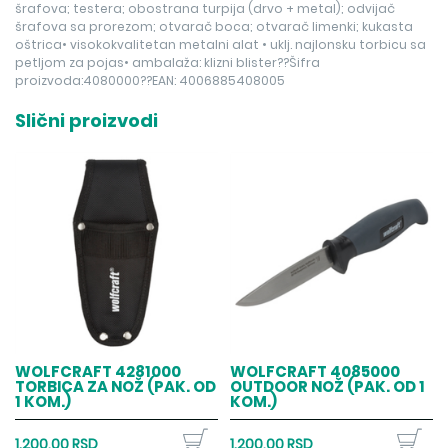
šrafova; testera; obostrana turpija (drvo + metal); odvijač
šrafova sa prorezom; otvarač boca; otvarač limenki; kukasta
oštrica• visokokvalitetan metalni alat • uklj. najlonsku torbicu sa
petljom za pojas• ambalaža: klizni blister??Šifra
proizvoda:4080000??EAN: 4006885408005
Slični proizvodi
WOLFCRAFT 4281000
WOLFCRAFT 4085000
TORBICA ZA NOŽ (PAK. OD
OUTDOOR NOŽ (PAK. OD 1
1 KOM.)
KOM.)
1.200,00 RSD
1.200,00 RSD