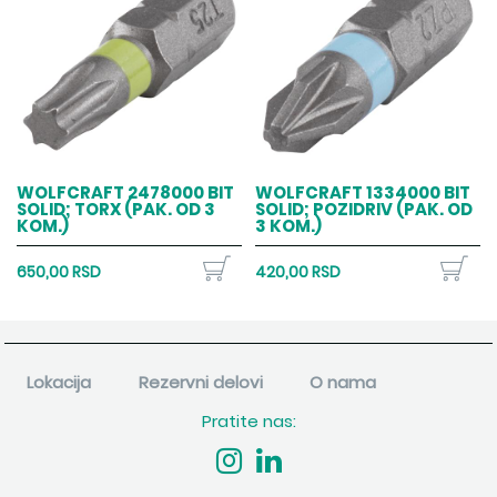
WOLFCRAFT 2478000 BIT
WOLFCRAFT 1334000 BIT
SOLID; TORX (PAK. OD 3
SOLID; POZIDRIV (PAK. OD
KOM.)
3 KOM.)
650,00 RSD
420,00 RSD
Lokacija
Rezervni delovi
O nama
Pratite nas: