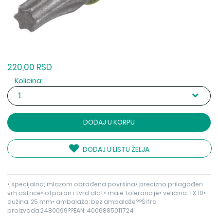
220,00 RSD
Kolicina:
DODAJ U KORPU
DODAJ U LISTU ŽELJA
• specijalna; mlazom obrađena površina• precizno prilagođen
vrh oštrice• otporan i tvrd alat• male tolerancije• veličina: TX 10•
dužina: 25 mm• ambalaža: bez ambalaže??Šifra
proizvoda:2480099??EAN: 4006885011724