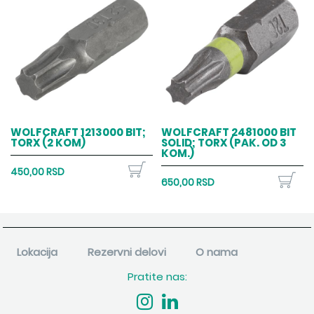
WOLFCRAFT 1213000 BIT;
WOLFCRAFT 2481000 BIT
TORX (2 KOM)
SOLID; TORX (PAK. OD 3
KOM.)
450,00 RSD
650,00 RSD
Lokacija
Rezervni delovi
O nama
Pratite nas: