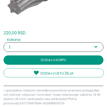
220,00 RSD
Kolicina:
DODAJ U KORPU
DODAJ U LISTU ŽELJA
• specijalna; mlazom obrađena površina• precizno prilagođen
vrh oštrice• otporan i tvrd alat• male tolerancije• veličina: TX 15•
dužina: 25 mm• ambalaža: bez ambalaže??Šifra
proizvoda:2477099??EAN: 4006885011731