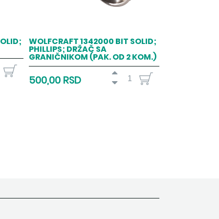
OLID;
WOLFCRAFT 1342000 BIT SOLID;
PHILLIPS; DRŽAČ SA
GRANIČNIKOM (PAK. OD 2 KOM.)
500,00 RSD