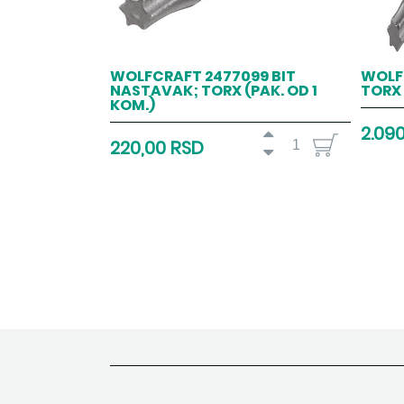
WOLFCRAFT 2477099 BIT
WOLFC
NASTAVAK; TORX (PAK. OD 1
TORX 
KOM.)
2.09
220,00 RSD