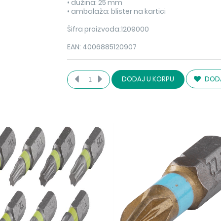
• dužina: 25 mm
• ambalaža: blister na kartici
Šifra proizvoda:1209000
EAN: 4006885120907
DODA
DODAJ U KORPU