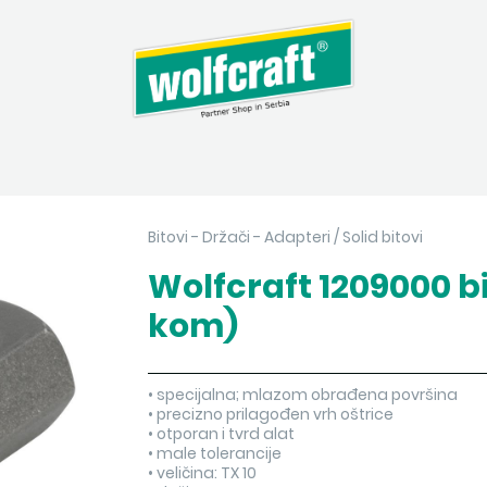
Bitovi - Držači - Adapteri
/
Solid bitovi
Wolfcraft 1209000 bi
kom)
• specijalna; mlazom obrađena površina
• precizno prilagođen vrh oštrice
• otporan i tvrd alat
• male tolerancije
• veličina: TX 10