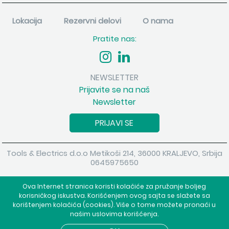
Lokacija
Rezervni delovi
O nama
Pratite nas:
NEWSLETTER
Prijavite se na naš
Newsletter
PRIJAVI SE
Tools & Electrics d.o.o Metikoši 214, 36000 KRALJEVO, Srbija
0645975650
Copyright 2026 Tools & Electrics d.o.o Sva prava su zadržana.
Ova Internet stranica koristi kolačiće za pružanje boljeg
Powered by
shopen.com
korisničkog iskustva. Korišćenjem ovog sajta se slažete sa
korištenjem kolačića (cookies). Više o tome možete pronaći u
našim uslovima korišćenja.