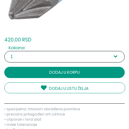
420,00 RSD
Kolicina:
DODAJ U KORPU
DODAJ U LISTU ŽELJA
• specijalna; mlazom obrađena površina
• precizno prilagođen vrh oštrice
• otporan i tvrd alat
• male tolerancije