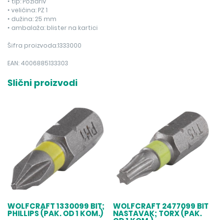
• tip: Pozidriv
• veličina: PZ 1
• dužina: 25 mm
• ambalaža: blister na kartici
Šifra proizvoda:1333000
EAN: 4006885133303
Slični proizvodi
WOLFCRAFT 1330099 BIT;
WOLFCRAFT 2477099 BIT
PHILLIPS (PAK. OD 1 KOM.)
NASTAVAK; TORX (PAK.