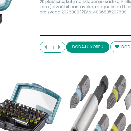
2K plastičnoj kutiji na sklapanje• sadržaj:Phillips
kom.)držač bit nastavaka; magnetisan (1 ko
proizvoda:2976000??EAN: 4006885297609
DODA
DODAJ U KORPU