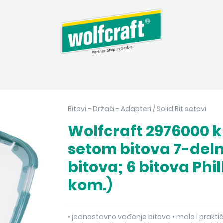
Bitovi - Držači - Adapteri
/
Solid Bit setovi
Wolfcraft 2976000 k
setom bitova 7-deln
bitova; 6 bitova Phil
kom.)
• jednostavno vađenje bitova • malo i prak