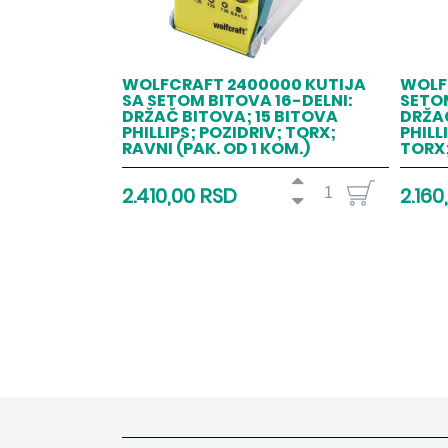
WOLFCRAFT 2400000 KUTIJA
WOLF
SA SETOM BITOVA 16-DELNI:
SETOM
DRŽAČ BITOVA; 15 BITOVA
DRŽAČ
PHILLIPS; POZIDRIV; TORX;
PHILL
RAVNI (PAK. OD 1 KOM.)
TORX;
2.410,00 RSD
2.160