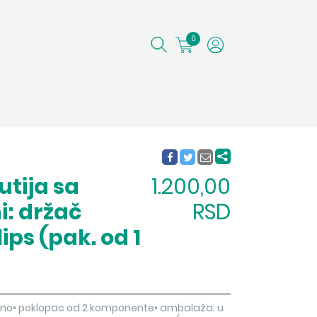
0
utija sa
1.200,00
i: držač
RSD
lips (pak. od 1
tično• poklopac od 2 komponente• ambalaža: u