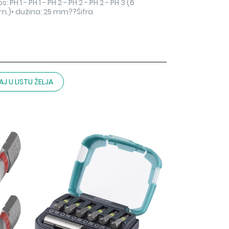
: PH 1 - PH 1 - PH 2 - PH 2 - PH 2 - PH 3 (6
m.)• dužina: 25 mm??Šifra
J U LISTU ŽELJA