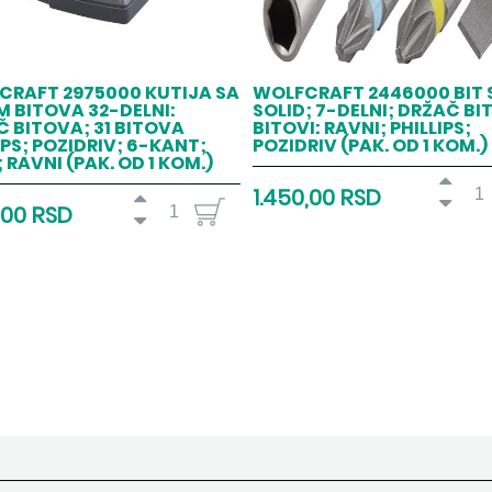
CRAFT 2975000 KUTIJA SA
WOLFCRAFT 2446000 BIT 
 BITOVA 32-DELNI:
SOLID; 7-DELNI; DRŽAČ BI
 BITOVA; 31 BITOVA
BITOVI: RAVNI; PHILLIPS;
IPS; POZIDRIV; 6-KANT;
POZIDRIV (PAK. OD 1 KOM.)
 RAVNI (PAK. OD 1 KOM.)
1.450,00 RSD
,00 RSD