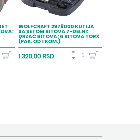
SET
WOLFCRAFT 2978000 KUTIJA
TOVA;
SA SETOM BITOVA 7-DELNI:
DRŽAČ BITOVA; 6 BITOVA TORX
(PAK. OD 1 KOM.)
1.320,00 RSD