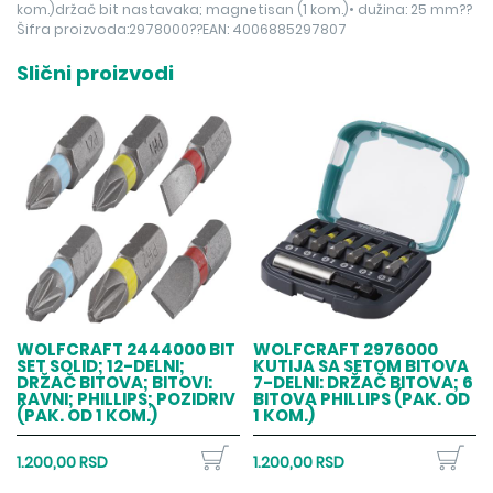
kom.)držač bit nastavaka; magnetisan (1 kom.)• dužina: 25 mm??
Šifra proizvoda:2978000??EAN: 4006885297807
Slični proizvodi
WOLFCRAFT 2444000 BIT
WOLFCRAFT 2976000
SET SOLID; 12-DELNI;
KUTIJA SA SETOM BITOVA
DRŽAČ BITOVA; BITOVI:
7-DELNI: DRŽAČ BITOVA; 6
RAVNI; PHILLIPS; POZIDRIV
BITOVA PHILLIPS (PAK. OD
(PAK. OD 1 KOM.)
1 KOM.)
1.200,00 RSD
1.200,00 RSD