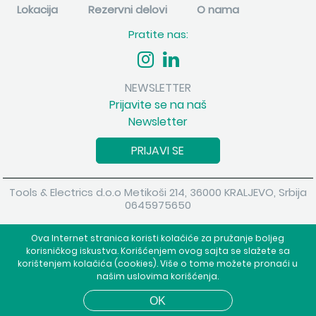
Lokacija
Rezervni delovi
O nama
Pratite nas:
NEWSLETTER
Prijavite se na naš
Newsletter
PRIJAVI SE
Tools & Electrics d.o.o Metikoši 214, 36000 KRALJEVO, Srbija
0645975650
Copyright 2026 Tools & Electrics d.o.o Sva prava su zadržana.
Ova Internet stranica koristi kolačiće za pružanje boljeg
Powered by
shopen.com
korisničkog iskustva. Korišćenjem ovog sajta se slažete sa
korištenjem kolačića (cookies). Više o tome možete pronaći u
našim uslovima korišćenja.