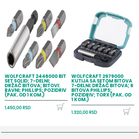
WOLFCRAFT 2446000 BIT
WOLFCRAFT 2979000
SET SOLID; 7-DELNI;
KUTIJA SA SETOM BITOVA
DRŽAČ BITOVA; BITOVI:
7-DELNI: DRŽAČ BITOVA; 6
RAVNI; PHILLIPS; POZIDRIV
BITOVA PHILLIPS;
(PAK. OD 1 KOM.)
POZIDRIV; TORX (PAK. OD
1 KOM.)
1.450,00 RSD
1.320,00 RSD