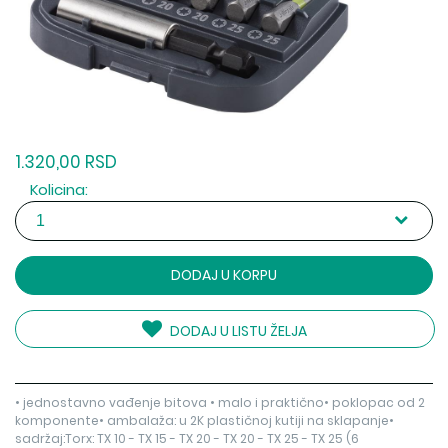
1.320,00 RSD
Kolicina:
DODAJ U KORPU
DODAJ U LISTU ŽELJA
• jednostavno vađenje bitova • malo i praktično• poklopac od 2
komponente• ambalaža: u 2K plastičnoj kutiji na sklapanje•
sadržaj:Torx: TX 10 - TX 15 - TX 20 - TX 20 - TX 25 - TX 25 (6