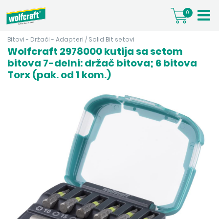
0
Bitovi - Držači - Adapteri
/
Solid Bit setovi
Wolfcraft 2978000 kutija sa setom
bitova 7-delni: držač bitova; 6 bitova
Torx (pak. od 1 kom.)