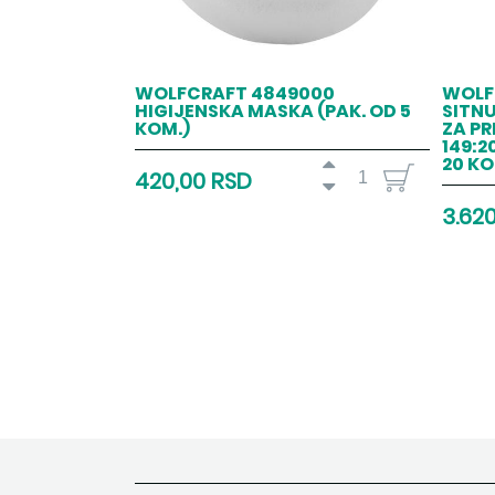
WOLFCRAFT 4849000
WOLF
HIGIJENSKA MASKA (PAK. OD 5
SITNU
KOM.)
ZA PR
149:2
20 KO
420,00 RSD
3.62