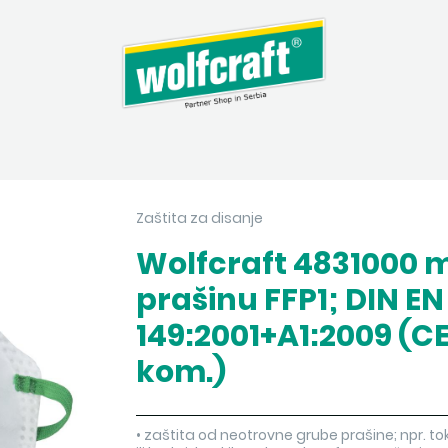
Zaštita za disanje
Wolfcraft 4831000 m
prašinu FFP1; DIN EN
149:2001+A1:2009 (CE
kom.)
• zaštita od neotrovne grube prašine; npr.