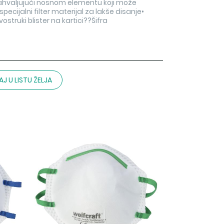
zahvaljujući nosnom elementu koji može
pecijalni filter materijal za lakše disanje•
struki blister na kartici??Šifra
J U LISTU ŽELJA