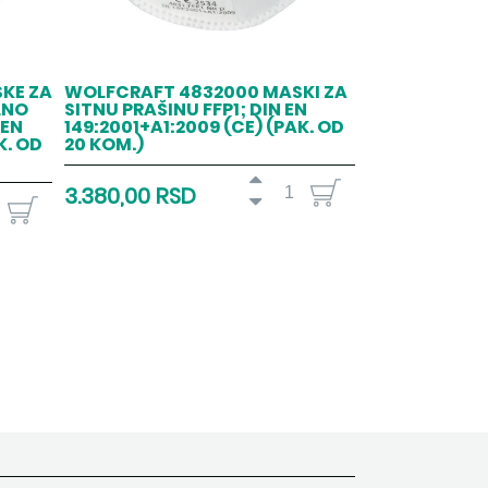
KE ZA
WOLFCRAFT 4832000 MASKI ZA
LNO
SITNU PRAŠINU FFP1; DIN EN
 EN
149:2001+A1:2009 (CE) (PAK. OD
K. OD
20 KOM.)
3.380,00 RSD