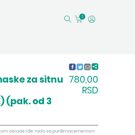
0
aske za sitnu
780,00
RSD
) (pak. od 3
 tokom obrade rđe; rada sa punilimacementom