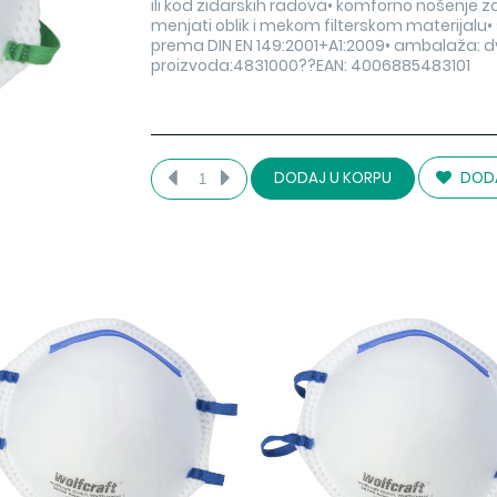
ili kod zidarskih radova• komforno nošenje 
menjati oblik i mekom filterskom materijalu• s
prema DIN EN 149:2001+A1:2009• ambalaža: dvo
proizvoda:4831000??EAN: 4006885483101
DODA
DODAJ U KORPU