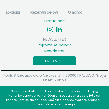
Lokacija
Rezervni delovi
O nama
Pratite nas:
NEWSLETTER
Prijavite se na naš
Newsletter
PRIJAVI SE
Tools & Electrics d.o.o Metikoši 214, 36000 KRALJEVO, Srbija
0645975650
Copyright 2026 Tools & Electrics d.o.o Sva prava su zadržana.
Ova Internet stranica koristi kolačiće za pružanje boljeg
Powered by
shopen.com
korisničkog iskustva. Korišćenjem ovog sajta se slažete sa
korištenjem kolačića (cookies). Više o tome možete pronaći u
našim uslovima korišćenja.