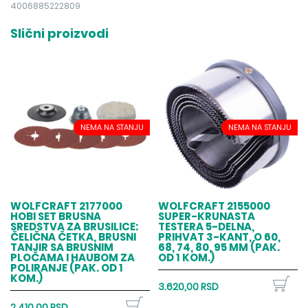
4006885222809
Slični proizvodi
NEMA NA STANJU
NEMA NA STANJU
WOLFCRAFT 2177000
WOLFCRAFT 2155000
HOBI SET BRUSNA
SUPER-KRUNASTA
SREDSTVA ZA BRUSILICE:
TESTERA 5-DELNA,
ČELIČNA ČETKA, BRUSNI
PRIHVAT 3-KANT, O 60,
TANJIR SA BRUSNIM
68, 74, 80, 95 MM (PAK.
PLOČAMA I HAUBOM ZA
OD 1 KOM.)
POLIRANJE (PAK. OD 1
KOM.)
3.620,00 RSD
2.410,00 RSD