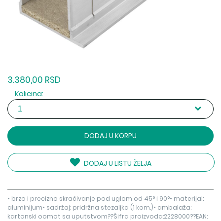
3.380,00 RSD
Kolicina:
DODAJ U KORPU
DODAJ U LISTU ŽELJA
• brzo i precizno skraćivanje pod uglom od 45° i 90°• materijal:
aluminijum• sadržaj: pridržna stezaljka (1 kom.)• ambalaža:
kartonski oomot sa uputstvom??Šifra proizvoda:2228000??EAN: