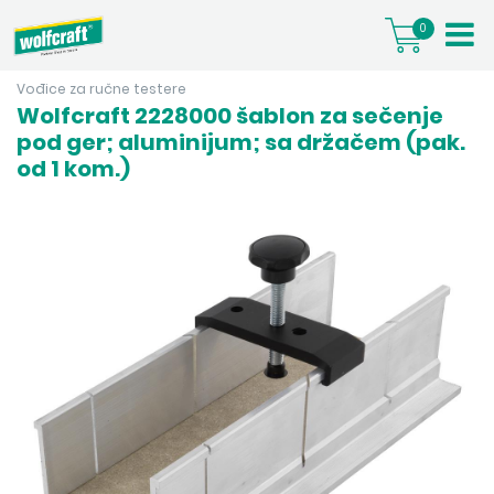
0
Vođice za ručne testere
Wolfcraft 2228000 šablon za sečenje
pod ger; aluminijum; sa držačem (pak.
od 1 kom.)