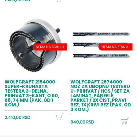
NEMA NA STANJU
NEMA NA STANJU
WOLFCRAFT 2154000
WOLFCRAFT 2674000
SUPER-KRUNASTA
NOŽ ZA UBODNU TESTERU
TESTERA 3-DELNA,
U-PRIHVAT / HCS / SET ZA
PRIHVAT 3-KANT, O 60,
LAMINAT, PANEELE,
68, 74 MM (PAK. OD 1
PARKET / 2X ČIST, PRAVI
KOM.)
REZ; 1X KRIVI REZ (PAK. OD
3 KOM.)
2.410,00 RSD
840,00 RSD