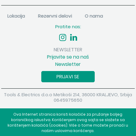
Lokacija
Rezervni delovi
O nama
Pratite nas:
NEWSLETTER
Prijavite se na naš
Newsletter
PRIJAVI SE
Tools & Electrics d.o.o Metikoši 214, 36000 KRALJEVO, Srbija
0645975650
Copyright 2026 Tools & Electrics d.o.o Sva prava su zadržana.
Ova Internet stranica koristi kolačiće za pružanje boljeg
Powered by
shopen.com
korisničkog iskustva. Korišćenjem ovog sajta se slažete sa
korištenjem kolačića (cookies). Više o tome možete pronaći u
našim uslovima korišćenja.