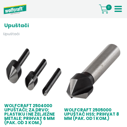
0
Upuštači
Upuštači
WOLFCRAFT 2504000
UPUŠTAČI; ZA DRVO;
WOLFCRAFT 2505000
PLASTIKU I NE ŽELJEZNE
UPUŠTAČ HSS; PRIHVAT 8
METALE; PRIHVAT 6 MM
MM (PAK. OD 1 KOM.)
(PAK. OD 3 KOM.)