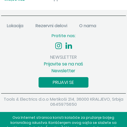
Lokacija
Rezervni delovi
O nama
Pratite nas:
NEWSLETTER
Prijavite se na naš
Newsletter
PRIJAVI SE
Tools & Electrics d.o.o Metikoši 214, 36000 KRALJEVO, Srbija
0645975650
Copyright 2026 Tools & Electrics d.o.o Sva prava su zadržana.
Ova Internet stranica koristi kolačiće za pružanje boljeg
Powered by
shopen.com
korisničkog iskustva. Korišćenjem ovog sajta se slažete sa