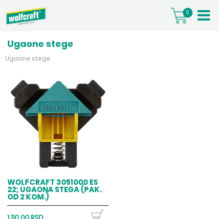
0
Ugaone stege
Ugaone stege
WOLFCRAFT 3051000 ES
22; UGAONA STEGA (PAK.
OD 2 KOM.)
1.110,00 RSD