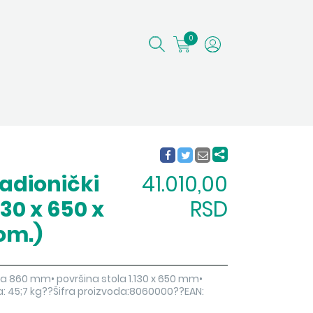
0
adionički
41.010,00
130 x 650 x
RSD
om.)
na 860 mm• površina stola 1.130 x 650 mm•
sa: 45;7 kg??Šifra proizvoda:8060000??EAN: