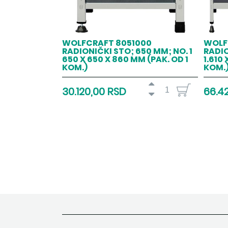
WOLFCRAFT 8051000
WOLF
RADIONIČKI STO; 650 MM; NO. 1
RADIO
650 X 650 X 860 MM (PAK. OD 1
1.610
KOM.)
KOM.
30.120,00 RSD
66.4