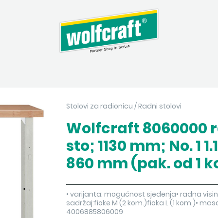
Stolovi za radionicu
/
Radni stolovi
Wolfcraft 8060000 r
sto; 1130 mm; No. 1 1.
860 mm (pak. od 1 k
• varijanta: mogućnost sjedenja• radna visi
sadržaj:fioke M (2 kom.)fioka L (1 kom.)• ma
4006885806009