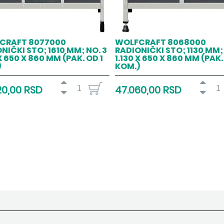
CRAFT 8077000
WOLFCRAFT 8068000
NIČKI STO; 1610 MM; NO. 3
RADIONIČKI STO; 1130 MM; 
 X 650 X 860 MM (PAK. OD 1
1.130 X 650 X 860 MM (PAK.
)
KOM.)
20,00 RSD
47.060,00 RSD