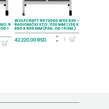
WOLFCRAFT 8072000 WSS 620 -
NO. 9
RADIONIČKI STO; 1130 MM 1.130 X
 OD 1
650 X 860 MM (PAK. OD 1 KOM.)
42.220,00 RSD