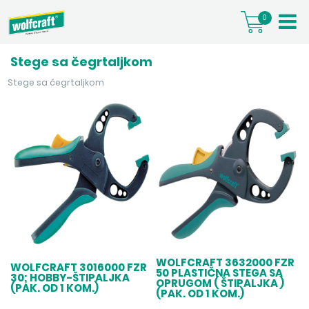
0
Stege sa čegrtaljkom
Stege sa čegrtaljkom
WOLFCRAFT 3632000 FZR
WOLFCRAFT 3016000 FZR
50 PLASTIČNA STEGA SA
30; HOBBY-ŠTIPALJKA
OPRUGOM ( ŠTIPALJKA )
(PAK. OD 1 KOM.)
(PAK. OD 1 KOM.)