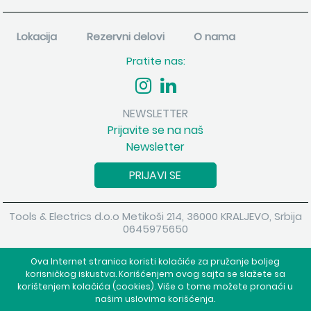
Lokacija
Rezervni delovi
O nama
Pratite nas:
NEWSLETTER
Prijavite se na naš
Newsletter
PRIJAVI SE
Tools & Electrics d.o.o Metikoši 214, 36000 KRALJEVO, Srbija
0645975650
Copyright 2026 Tools & Electrics d.o.o Sva prava su zadržana.
Ova Internet stranica koristi kolačiće za pružanje boljeg
Powered by
shopen.com
korisničkog iskustva. Korišćenjem ovog sajta se slažete sa
korištenjem kolačića (cookies). Više o tome možete pronaći u
našim uslovima korišćenja.