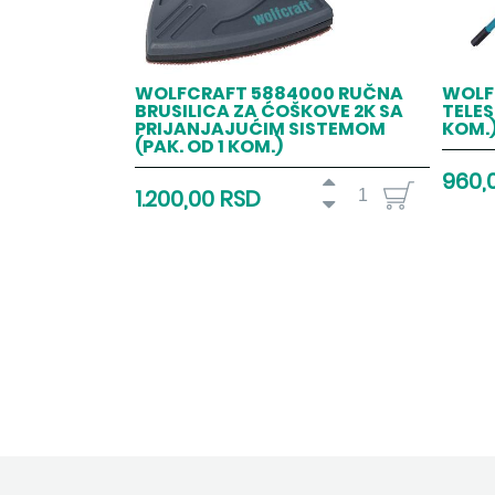
WOLFCRAFT 5884000 RUČNA
WOLF
BRUSILICA ZA ĆOŠKOVE 2K SA
TELES
PRIJANJAJUĆIM SISTEMOM
KOM.
(PAK. OD 1 KOM.)
960,
1.200,00 RSD