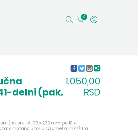
0
ručna
1.050,00
41-delni (pak.
RSD
kom.)brusni list; 93 x 230 mm; po 10 x
alaža: omotano u foliju sa umetkom??Šifra