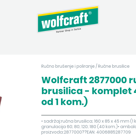
Ručno brušenje i poliranje
/
Ručne brusilice
Wolfcraft 2877000 
brusilica - komplet 
od 1 kom.)
• sadržaj:ručna brusilica; 160 x 85 x 45 mm (1 
granulacija 60; 80; 120; 180 (40 kom.)• amb
proizvoda:2877000??EAN: 4006885287709