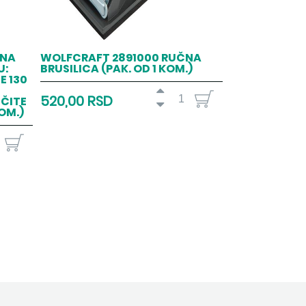
ČNA
WOLFCRAFT 2891000 RUČNA
U:
BRUSILICA (PAK. OD 1 KOM.)
E 130
520,00 RSD
IČITE
OM.)