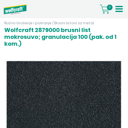
0
Ručno brušenje i poliranje
/
Brusni listovi za metal
Wolfcraft 2879000 brusni list
mokrosuvo; granulacija 100 (pak. od 1
kom.)