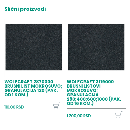
Slični proizvodi
WOLFCRAFT 2870000
WOLFCRAFT 3119000
BRUSNI LIST MOKROSUVO;
BRUSNI LISTOVI
GRANULACIJA 120 (PAK.
MOKROSUVO;
OD 1 KOM.)
GRANULACIJA
280;400;600;1000 (PAK.
OD 16 KOM.)
110,00 RSD
1.200,00 RSD