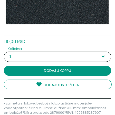
110,00 RSD
Kolicina:
DODAJ U KORPU
DODAJ U LISTU ŽELJA
• za metale; lakove; bezbojni lak; plastične materijale•
vodootporno• širina: 230 mm• dužina: 280 mm• ambalaža: bez
ambalaže??Šifra proizvoda:2879000??EAN: 4006885287907