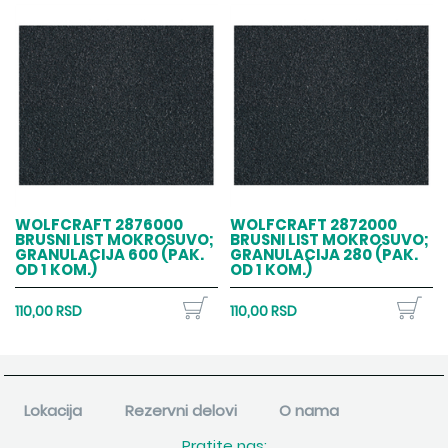
WOLFCRAFT 2876000
WOLFCRAFT 2872000
BRUSNI LIST MOKROSUVO;
BRUSNI LIST MOKROSUVO;
GRANULACIJA 600 (PAK.
GRANULACIJA 280 (PAK.
OD 1 KOM.)
OD 1 KOM.)
110,00 RSD
110,00 RSD
Lokacija
Rezervni delovi
O nama
Pratite nas: