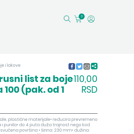
0
oje i lakove
usni list za boje
110,00
 100 (pak. od 1
RSD
ale; plastične materijale• reducira prevremeno
 i punila• do 4 puta duža trajnost nego kod
svučena površina • širina: 230 mm• dužina: