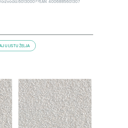
roizvoda:6013000??EAN: 4006885601307
J U LISTU ŽELJA