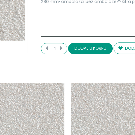
280 mm• ambalaža: bez ambalaže??Šifra p
DODA
DODAJ U KORPU