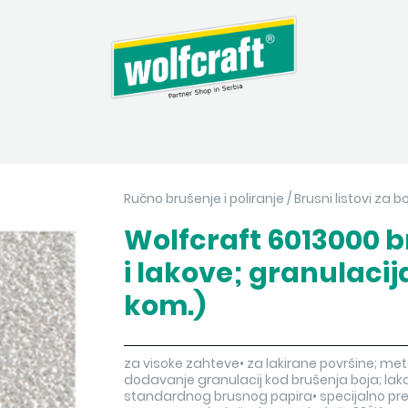
Ručno brušenje i poliranje
/
Brusni listovi za b
Wolfcraft 6013000 br
i lakove; granulacija
kom.)
za visoke zahteve• za lakirane površine; met
dodavanje granulacij kod brušenja boja; laka
standardnog brusnog papira• specijalno pre