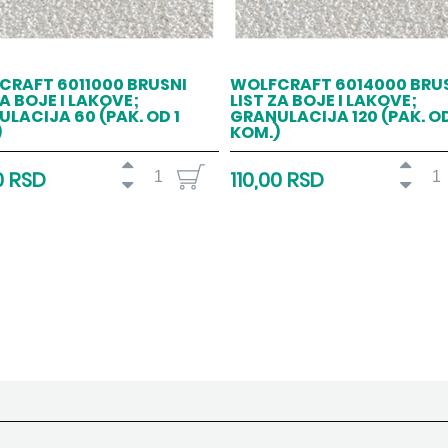
CRAFT 6011000 BRUSNI
WOLFCRAFT 6014000 BRU
ZA BOJE I LAKOVE;
LIST ZA BOJE I LAKOVE;
LACIJA 60 (PAK. OD 1
GRANULACIJA 120 (PAK. OD
)
KOM.)
0 RSD
110,00 RSD