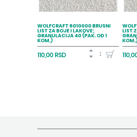
WOLFCRAFT 6010000 BRUSNI
WOLF
LIST ZA BOJE I LAKOVE;
LIST 
GRANULACIJA 40 (PAK. OD 1
GRANU
KOM.)
KOM.
110,00 RSD
110,0