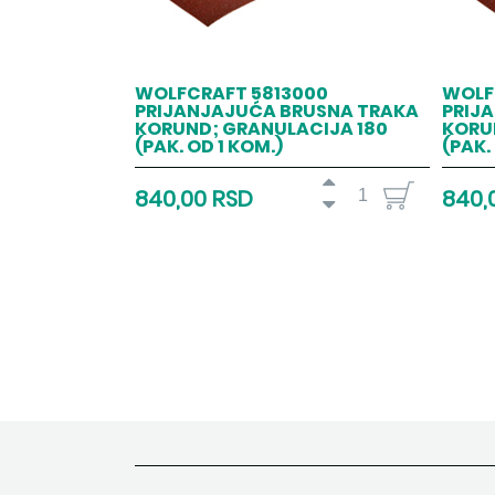
WOLFCRAFT 5813000
WOLF
PRIJANJAJUĆA BRUSNA TRAKA
PRIJ
KORUND; GRANULACIJA 180
KORU
(PAK. OD 1 KOM.)
(PAK.
840,00 RSD
840,