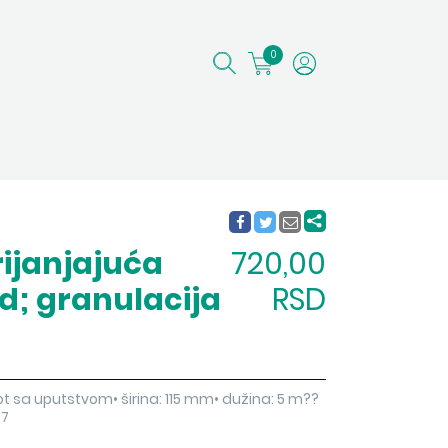
0
rijanjajuća
720,00
d; granulacija
RSD
t sa uputstvom• širina: 115 mm• dužina: 5 m??
07