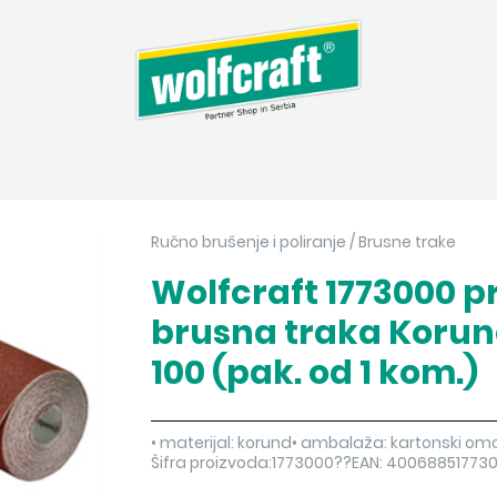
Ručno brušenje i poliranje
/
Brusne trake
Wolfcraft 1773000 p
brusna traka Korun
100 (pak. od 1 kom.)
• materijal: korund• ambalaža: kartonski omo
Šifra proizvoda:1773000??EAN: 40068851773